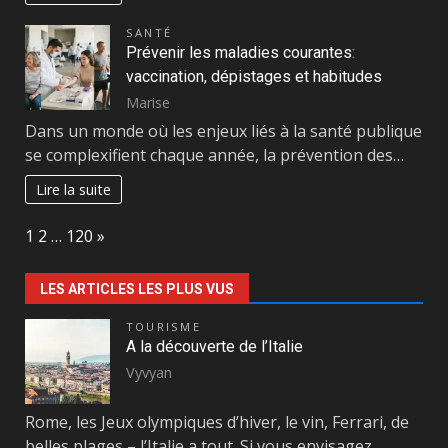
SANTÉ
Prévenir les maladies courantes:
vaccination, dépistages et habitudes
Marise
Dans un monde où les enjeux liés à la santé publique
se complexifient chaque année, la prévention des…
Lire la suite
Page:
Next
1
2
…
120
»
LES ARTICLES LES PLUS VUS
TOURISME
A la découverte de l’Italie
Vyvyan
Rome, les Jeux olympiques d’hiver, le vin, Ferrari, de
belles plages – l’Italie a tout. Si vous envisagez…