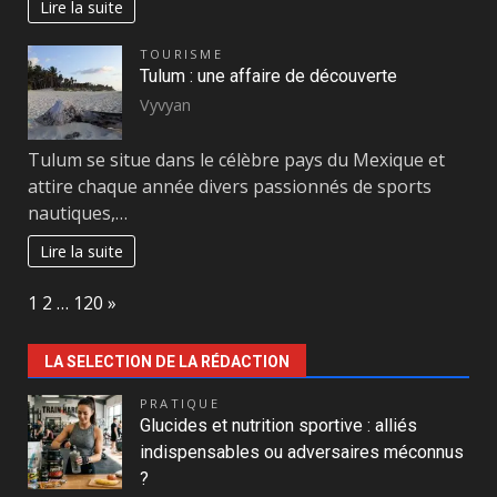
Lire la suite
TOURISME
Tulum : une affaire de découverte
Vyvyan
Tulum se situe dans le célèbre pays du Mexique et
attire chaque année divers passionnés de sports
nautiques,…
Lire la suite
Page:
Next
1
2
…
120
»
LA SELECTION DE LA RÉDACTION
PRATIQUE
Glucides et nutrition sportive : alliés
indispensables ou adversaires méconnus
?