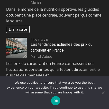
Marise
Dans le monde de la nutrition sportive, les glucides
occupent une place centrale, souvent perçus comme
la source…
Lire la suite
PRATIQUE
Les tendances actuelles des prix du
carburant en France
Pascal Cabus
Les prix du carburant en France connaissent des
fluctuations constantes qui affectent directement le
budget des ménages et…
We use cookies to ensure that we give you the best
Lire la suite
experience on our website. If you continue to use this site we
will assume that you are happy with it.
ASSURANCES
Saviez-vous qu’il n’est pas nécessaire de
Ok
souscrire une assurance voiture chez