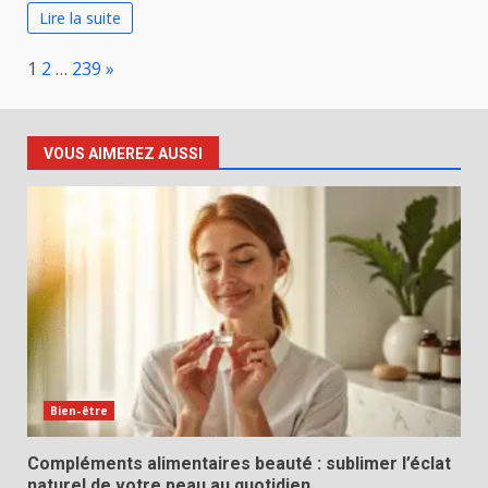
Lire la suite
Page:
Next
1
2
…
239
»
VOUS AIMEREZ AUSSI
Bien-être
Compléments alimentaires beauté : sublimer l’éclat
naturel de votre peau au quotidien