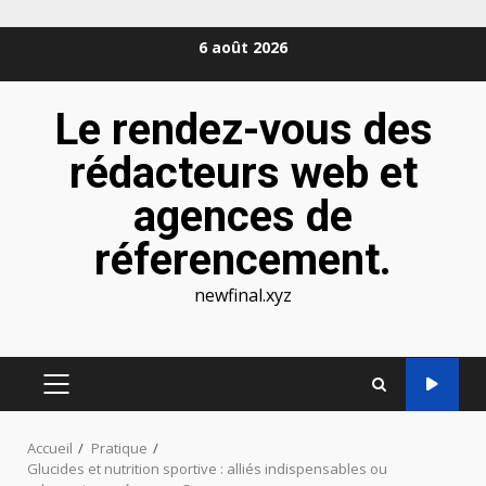
Aller
6 août 2026
au
contenu
Le rendez-vous des
rédacteurs web et
agences de
réferencement.
newfinal.xyz
MENU
PRINCIPAL
Accueil
Pratique
Glucides et nutrition sportive : alliés indispensables ou