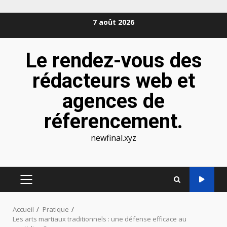
Aller
7 août 2026
au
contenu
Le rendez-vous des
rédacteurs web et
agences de
réferencement.
newfinal.xyz
MENU
PRINCIPAL
Accueil
Pratique
Les arts martiaux traditionnels : une défense efficace au