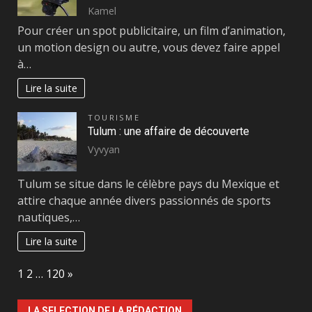
Kamel
Pour créer un spot publicitaire, un film d’animation,
un motion design ou autre, vous devez faire appel
à…
Lire la suite
TOURISME
Tulum : une affaire de découverte
Vyvyan
Tulum se situe dans le célèbre pays du Mexique et
attire chaque année divers passionnés de sports
nautiques,…
Lire la suite
Page:
Next
1
2
…
120
»
LA SELECTION DE LA RÉDACTION