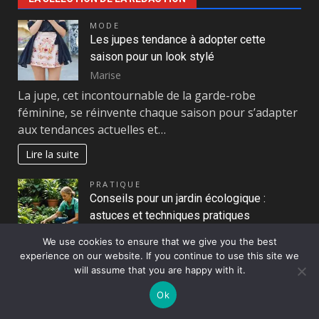
MODE
Les jupes tendance à adopter cette
saison pour un look stylé
Marise
La jupe, cet incontournable de la garde-robe
féminine, se réinvente chaque saison pour s’adapter
aux tendances actuelles et…
Lire la suite
PRATIQUE
Conseils pour un jardin écologique :
astuces et techniques pratiques
Pascal Cabus
We use cookies to ensure that we give you the best
Créer un jardin écologique représente un
experience on our website. If you continue to use this site we
engagement concret pour la biodiversité et
will assume that you are happy with it.
l’environnement. Les conseils pour un jardin…
Ok
Lire la suite