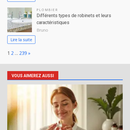
PLOMBIER
Différents types de robinets et leurs
caractéristiques
Bruno
Lire la suite
Page:
Next
1
2
…
239
»
VOUS AIMEREZ AUSSI