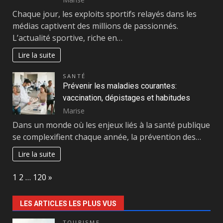
Chaque jour, les exploits sportifs relayés dans les
médias captivent des millions de passionnés.
L’actualité sportive, riche en…
Lire la suite
SANTÉ
Prévenir les maladies courantes:
vaccination, dépistages et habitudes
Marise
Dans un monde où les enjeux liés à la santé publique
se complexifient chaque année, la prévention des…
Lire la suite
Page:
Next
1
2
…
120
»
LES ARTICLES LES PLUS VUS
TOURISME