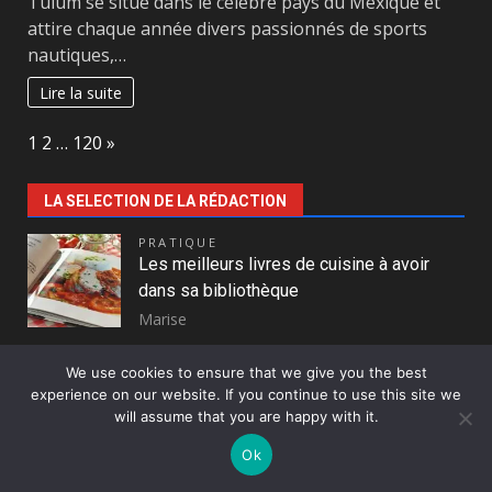
Tulum se situe dans le célèbre pays du Mexique et
attire chaque année divers passionnés de sports
nautiques,…
Lire la suite
Page:
Next
1
2
…
120
»
LA SELECTION DE LA RÉDACTION
PRATIQUE
Les meilleurs livres de cuisine à avoir
dans sa bibliothèque
Marise
Dans un monde où la cuisine se réinvente chaque
We use cookies to ensure that we give you the best
jour, il est essentiel de posséder une bibliothèque
experience on our website. If you continue to use this site we
culinaire…
will assume that you are happy with it.
Lire la suite
Ok
PRATIQUE