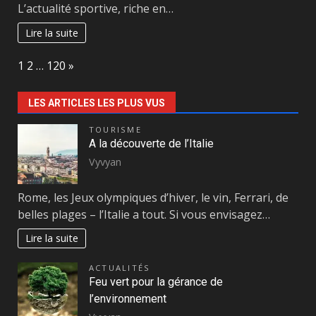
L’actualité sportive, riche en…
Lire la suite
Page:
Next
1
2
…
120
»
LES ARTICLES LES PLUS VUS
TOURISME
A la découverte de l’Italie
Vyvyan
Rome, les Jeux olympiques d’hiver, le vin, Ferrari, de
belles plages – l’Italie a tout. Si vous envisagez…
Lire la suite
ACTUALITÉS
Feu vert pour la gérance de
l’environnement