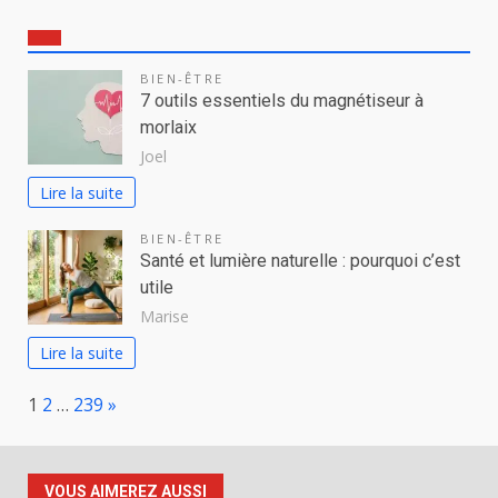
BIEN-ÊTRE
7 outils essentiels du magnétiseur à
morlaix
Joel
Lire la suite
BIEN-ÊTRE
Santé et lumière naturelle : pourquoi c’est
utile
Marise
Lire la suite
Page:
Next
1
2
…
239
»
VOUS AIMEREZ AUSSI