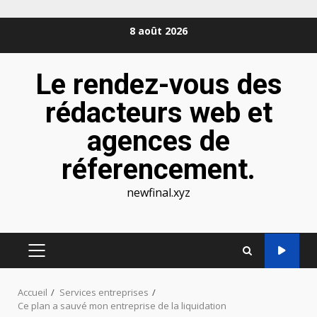
Aller
8 août 2026
au
contenu
Le rendez-vous des
rédacteurs web et
agences de
réferencement.
newfinal.xyz
MENU
PRINCIPAL
Accueil
Services entreprises
Ce plan a sauvé mon entreprise de la liquidation