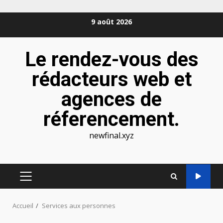
Aller
9 août 2026
au
contenu
Le rendez-vous des
rédacteurs web et
agences de
réferencement.
newfinal.xyz
MENU
PRINCIPAL
Accueil
Services aux personnes