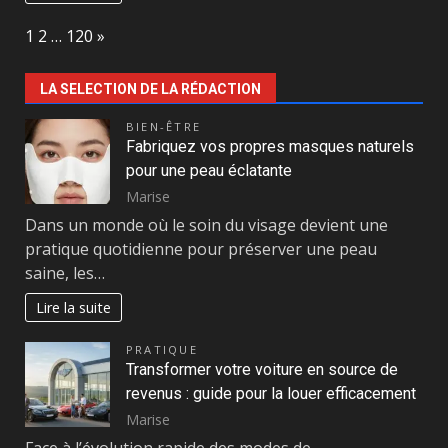
Page:
Next
1
2
…
120
»
LA SELECTION DE LA RÉDACTION
BIEN-ÊTRE
Fabriquez vos propres masques naturels
pour une peau éclatante
Marise
Dans un monde où le soin du visage devient une
pratique quotidienne pour préserver une peau
saine, les…
Lire la suite
PRATIQUE
Transformer votre voiture en source de
revenus : guide pour la louer efficacement
Marise
Face à l’évolution rapide des modes de