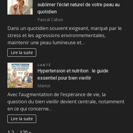
sublimer l’éclat naturel de votre peau au
quotidien
Pascal Cabus
Dans un quotidien souvent exigeant, marqué par le
stress et les agressions environnementales,
maintenir une peau lumineuse et…
Lire la suite
SANTÉ
Hypertension et nutrition : le guide
essentiel pour bien vieillir
Marise
Avec l’augmentation de l’espérance de vie, la
question du bien vieillir devient centrale, notamment
en ce qui concerne…
Lire la suite
Page:
Next
1
2
…
120
»