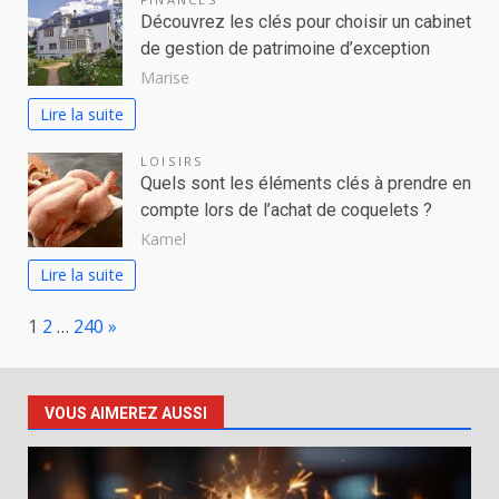
Découvrez les clés pour choisir un cabinet
de gestion de patrimoine d’exception
Marise
Lire la suite
LOISIRS
Quels sont les éléments clés à prendre en
compte lors de l’achat de coquelets ?
Kamel
Lire la suite
Page:
Next
1
2
…
240
»
VOUS AIMEREZ AUSSI