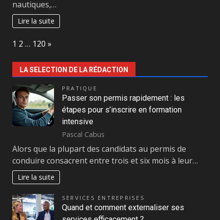
nautiques,…
Lire la suite
Page:
Next
1
2
…
120
»
LA SELECTION DE LA RÉDACTION
PRATIQUE
Passer son permis rapidement : les
étapes pour s’inscrire en formation
intensive
Pascal Cabus
Alors que la plupart des candidats au permis de
conduire consacrent entre trois et six mois à leur…
Lire la suite
SERVICES ENTREPRISES
Quand et comment externaliser ses
services efficacement ?