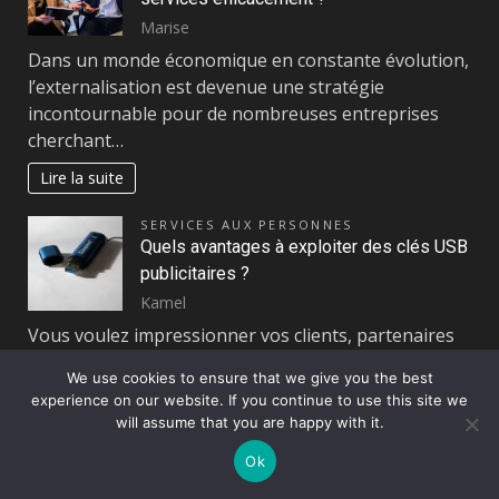
Marise
Dans un monde économique en constante évolution,
l’externalisation est devenue une stratégie
incontournable pour de nombreuses entreprises
cherchant…
Lire la suite
SERVICES AUX PERSONNES
Quels avantages à exploiter des clés USB
publicitaires ?
Kamel
Vous voulez impressionner vos clients, partenaires
et prospects et vous souhaitez leur offrir des
We use cookies to ensure that we give you the best
cadeaux publicitaires ? Optez pour…
experience on our website. If you continue to use this site we
will assume that you are happy with it.
Lire la suite
Ok
SANTÉ
Brûleurs de graisse pour femmes :