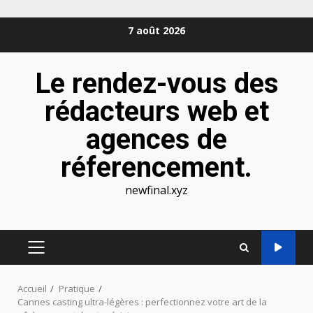
Aller
7 août 2026
au
contenu
Le rendez-vous des
rédacteurs web et
agences de
réferencement.
newfinal.xyz
MENU
PRINCIPAL
Accueil
Pratique
Cannes casting ultra-légères : perfectionnez votre art de la