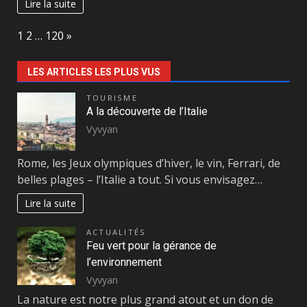
Lire la suite
Page:
Next
1
2
…
120
»
LES ARTICLES LES PLUS VUS
TOURISME
A la découverte de l’Italie
Vyvyan
Rome, les Jeux olympiques d’hiver, le vin, Ferrari, de
belles plages – l’Italie a tout. Si vous envisagez…
Lire la suite
ACTUALITÉS
Feu vert pour la gérance de
l’environnement
Vyvyan
La nature est notre plus grand atout et un don de