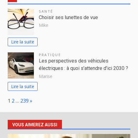
SANTÉ
Choisir ses lunettes de vue
Mike
Lire la suite
PRATIQUE
Les perspectives des véhicules
électriques : à quoi s’attendre d’ici 2030 ?
Marise
Lire la suite
Page:
Next
1
2
…
239
»
VOUS AIMEREZ AUSSI