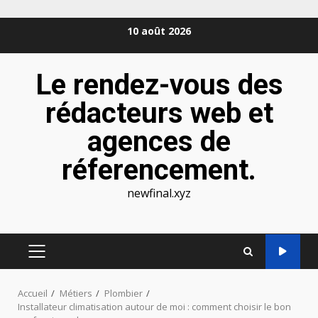
Aller
10 août 2026
au
contenu
Le rendez-vous des
rédacteurs web et
agences de
réferencement.
newfinal.xyz
MENU
PRINCIPAL
Accueil
Métiers
Plombier
Installateur climatisation autour de moi : comment choisir le bon