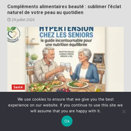
Compléments alimentaires beauté : sublimer l’éclat
naturel de votre peau au quotidien
29 juillet 2026
Santé
We use cookies to ensure that we give you the best
Hypertension et nutrition : le guide essentiel pour
experience on our website. If you continue to use this site we
bien vieillir
will assume that you are happy with it.
24 juillet 2026
Ok