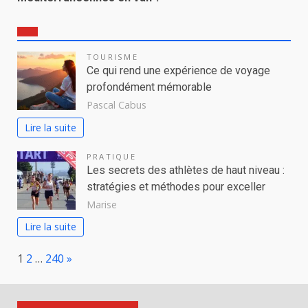
TOURISME
Ce qui rend une expérience de voyage
profondément mémorable
Pascal Cabus
Lire la suite
PRATIQUE
Les secrets des athlètes de haut niveau :
stratégies et méthodes pour exceller
Marise
Lire la suite
Page:
Next
1
2
…
240
»