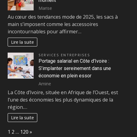
moment
Marise
Au cœur des tendances mode de 2025, les sacs à
main s’imposent comme les accessoires
incontournables pour affirmer…
Lire la suite
SERVICES ENTREPRISES
Portage salarial en Côte d’Ivoire :
S’implanter sereinement dans une
économie en plein essor
Amine
La Côte d’Ivoire, située en Afrique de l’Ouest, est
l’une des économies les plus dynamiques de la
région.…
Lire la suite
Page:
Next
1
2
…
120
»