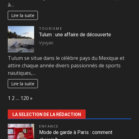
à…
Lire la suite
TOURISME
Tulum : une affaire de découverte
Vyvyan
Tulum se situe dans le célèbre pays du Mexique et
attire chaque année divers passionnés de sports
nautiques,…
Lire la suite
Page:
Next
1
2
…
120
»
LA SELECTION DE LA RÉDACTION
ENFANCE
Mode de garde à Paris : comment