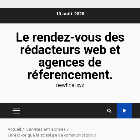
Aller
10 août 2026
au
contenu
Le rendez-vous des
rédacteurs web et
agences de
réferencement.
newfinal.xyz
MENU
PRINCIPAL
Accueil
Services entreprises
Qu’est -ce que la stratégie de communication ?