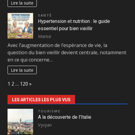
Lire la suite
SANTÉ
Hypertension et nutrition : le guide
essentiel pour bien vieillir
Marise
Avec l’augmentation de l’espérance de vie, la
question du bien vieillir devient centrale, notamment
en ce qui concerne…
Lire la suite
Page:
Next
1
2
…
120
»
LES ARTICLES LES PLUS VUS
TOURISME
A la découverte de l’Italie
Vyvyan