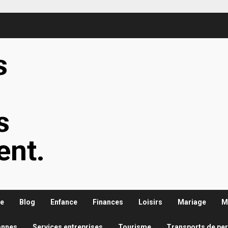
s
s
s
ent.
re
Blog
Enfance
Finances
Loisirs
Mariage
M
onnes
Services entreprises
Tourisme
Transports de pe