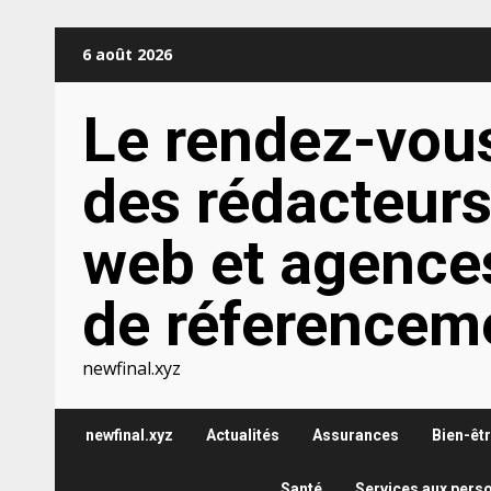
Aller
6 août 2026
au
contenu
Le rendez-vou
des rédacteur
web et agence
de réferencem
newfinal.xyz
newfinal.xyz
Actualités
Assurances
Bien-êt
Santé
Services aux pers