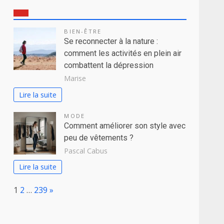
BIEN-ÊTRE
Se reconnecter à la nature :
comment les activités en plein air
combattent la dépression
Marise
Lire la suite
MODE
Comment améliorer son style avec
peu de vêtements ?
Pascal Cabus
Lire la suite
Page:
Next
1
2
…
239
»