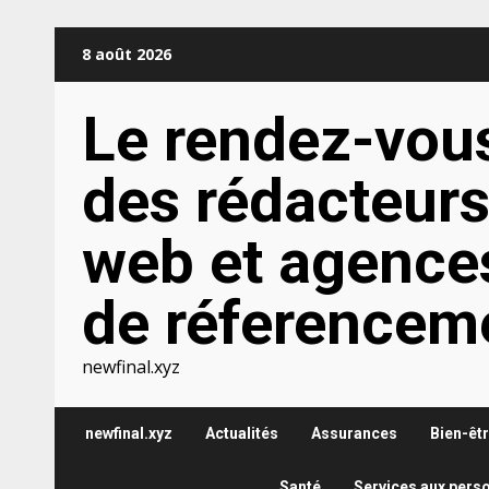
Aller
8 août 2026
au
contenu
Le rendez-vou
des rédacteur
web et agence
de réferencem
newfinal.xyz
newfinal.xyz
Actualités
Assurances
Bien-êt
Santé
Services aux pers