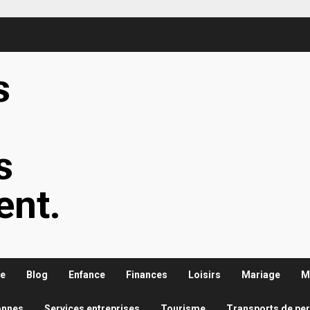
s
s
s
ent.
re
Blog
Enfance
Finances
Loisirs
Mariage
M
onnes
Services entreprises
Tourisme
Transports de pe