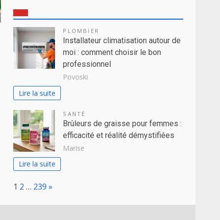
PLOMBIER
Installateur climatisation autour de
moi : comment choisir le bon
professionnel
Povoski
Lire la suite
SANTÉ
Brûleurs de graisse pour femmes :
efficacité et réalité démystifiées
Marise
Lire la suite
Page:
Next
1
2
…
239
»