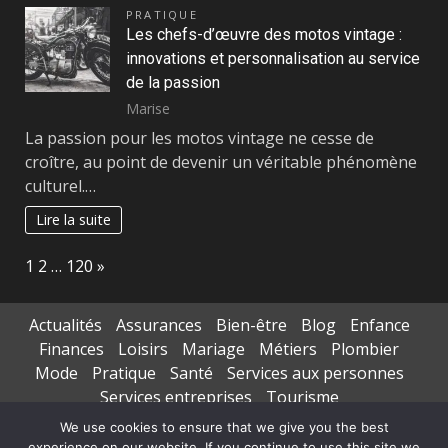
PRATIQUE
Les chefs-d’œuvre des motos vintage :
innovations et personnalisation au service
de la passion
Marise
La passion pour les motos vintage ne cesse de
croître, au point de devenir un véritable phénomène
culturel.…
Lire la suite
Page:
Next
1
2
…
120
»
Actualités
Assurances
Bien-être
Blog
Enfance
Finances
Loisirs
Mariage
Métiers
Plombier
Mode
Pratique
Santé
Services aux personnes
Services entreprises
Tourisme
Transports de personnes
We use cookies to ensure that we give you the best
experience on our website. If you continue to use this site we