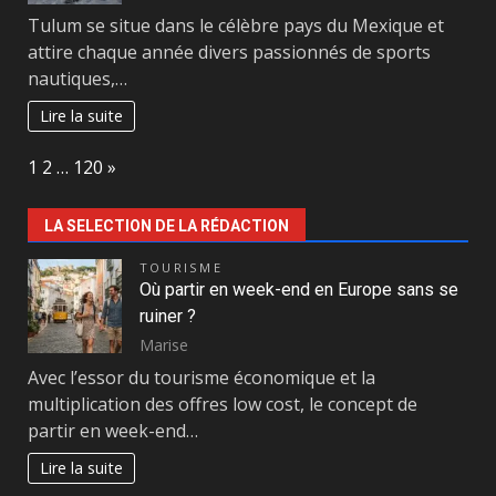
Tulum se situe dans le célèbre pays du Mexique et
attire chaque année divers passionnés de sports
nautiques,…
Lire la suite
Page:
Next
1
2
…
120
»
LA SELECTION DE LA RÉDACTION
TOURISME
Où partir en week-end en Europe sans se
ruiner ?
Marise
Avec l’essor du tourisme économique et la
multiplication des offres low cost, le concept de
partir en week-end…
Lire la suite