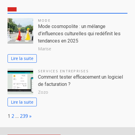
MODE
Mode cosmopolite : un mélange
d’influences culturelles qui redéfinit les
tendances en 2025
Marise
Lire la suite
SERVICES ENTREPRISES
Comment tester efficacement un logiciel
de facturation ?
Zozo
Lire la suite
Page:
Next
1
2
…
239
»