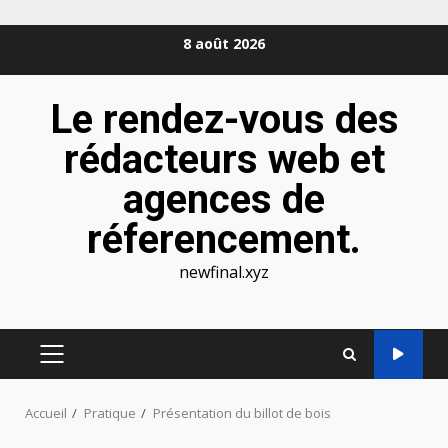
Aller
8 août 2026
au
contenu
Le rendez-vous des
rédacteurs web et
agences de
réferencement.
newfinal.xyz
MENU
PRINCIPAL
Accueil
Pratique
Présentation du billot de bois