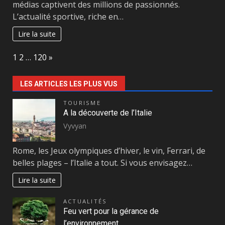
médias captivent des millions de passionnés.
L’actualité sportive, riche en…
Lire la suite
Page:
Next
1
2
…
120
»
LES ARTICLES LES PLUS VUS
TOURISME
A la découverte de l’Italie
Vyvyan
Rome, les Jeux olympiques d’hiver, le vin, Ferrari, de
belles plages – l’Italie a tout. Si vous envisagez…
Lire la suite
ACTUALITÉS
Feu vert pour la gérance de
l’environnement