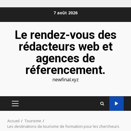
Aller
7 août 2026
au
contenu
Le rendez-vous des
rédacteurs web et
agences de
réferencement.
newfinal.xyz
MENU
PRINCIPAL
Accueil
Tourisme
Les destinations de tourisme de formation pour les chercheurs