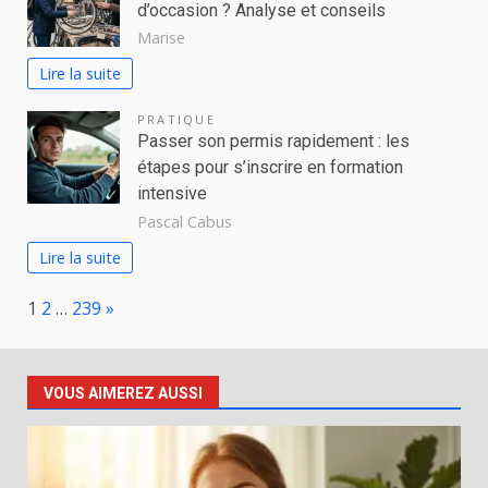
d’occasion ? Analyse et conseils
Marise
Lire la suite
PRATIQUE
Passer son permis rapidement : les
étapes pour s’inscrire en formation
intensive
Pascal Cabus
Lire la suite
Page:
Next
1
2
…
239
»
VOUS AIMEREZ AUSSI