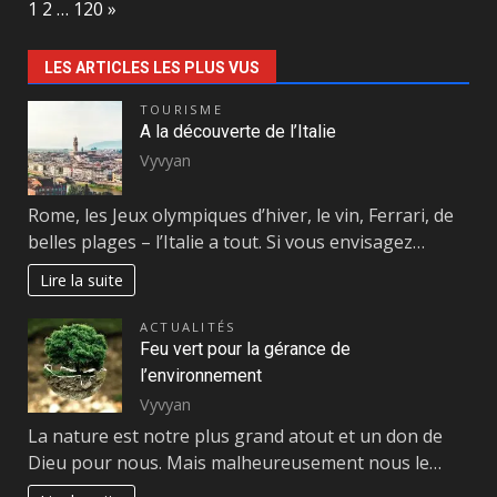
Page:
Next
1
2
…
120
»
LES ARTICLES LES PLUS VUS
TOURISME
A la découverte de l’Italie
Vyvyan
Rome, les Jeux olympiques d’hiver, le vin, Ferrari, de
belles plages – l’Italie a tout. Si vous envisagez…
Lire la suite
ACTUALITÉS
Feu vert pour la gérance de
l’environnement
Vyvyan
La nature est notre plus grand atout et un don de
Dieu pour nous. Mais malheureusement nous le…