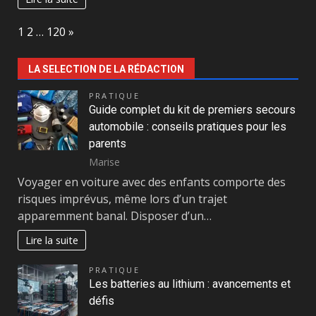
Page:
Next
1
2
…
120
»
LA SELECTION DE LA RÉDACTION
PRATIQUE
Guide complet du kit de premiers secours
automobile : conseils pratiques pour les
parents
Marise
Voyager en voiture avec des enfants comporte des
risques imprévus, même lors d’un trajet
apparemment banal. Disposer d’un…
Lire la suite
PRATIQUE
Les batteries au lithium : avancements et
défis