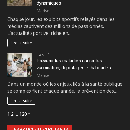
dynamiques
Marise
Chaque jour, les exploits sportifs relayés dans les
médias captivent des millions de passionnés.
L’actualité sportive, riche en…
Lire la suite
SANTÉ
Prévenir les maladies courantes:
vaccination, dépistages et habitudes
Marise
Dans un monde où les enjeux liés à la santé publique
se complexifient chaque année, la prévention des…
Lire la suite
Page:
Next
1
2
…
120
»
LES ARTICLES LES PLUS VUS