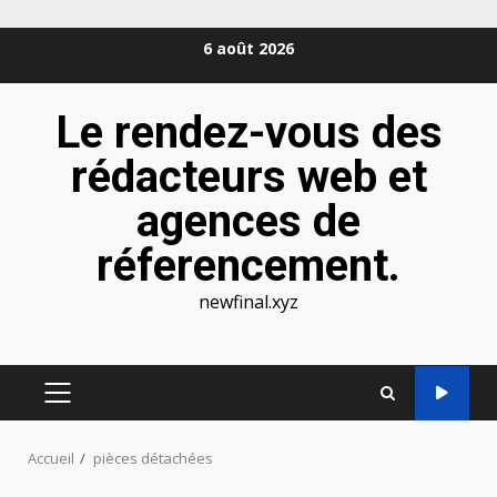
Aller
6 août 2026
au
contenu
Le rendez-vous des
rédacteurs web et
agences de
réferencement.
newfinal.xyz
MENU
PRINCIPAL
Accueil
pièces détachées