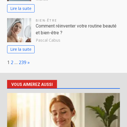
Lire la suite
BIEN-ÊTRE
Comment réinventer votre routine beauté
et bien-être ?
Pascal Cabus
Lire la suite
Page:
Next
1
2
…
239
»
VOUS AIMEREZ AUSSI