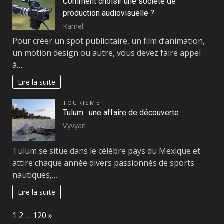
Comment choisir une société de
production audiovisuelle ?
Kamel
Pour créer un spot publicitaire, un film d’animation,
un motion design ou autre, vous devez faire appel
à…
Lire la suite
TOURISME
Tulum : une affaire de découverte
Vyvyan
Tulum se situe dans le célèbre pays du Mexique et
attire chaque année divers passionnés de sports
nautiques,…
Lire la suite
Page:
Next
1
2
…
120
»