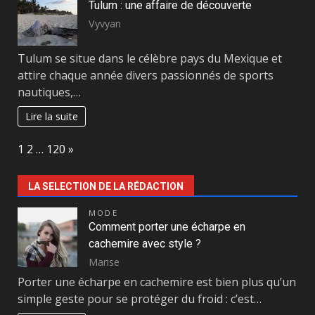
Tulum : une affaire de découverte
Vyvyan
Tulum se situe dans le célèbre pays du Mexique et
attire chaque année divers passionnés de sports
nautiques,…
Lire la suite
Page:
Next
1
2
…
120
»
LA SELECTION DE LA RÉDACTION
MODE
Comment porter une écharpe en
cachemire avec style ?
Marise
Porter une écharpe en cachemire est bien plus qu’un
simple geste pour se protéger du froid : c’est…