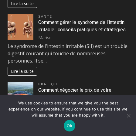
Lire la suite
SANTÉ
Comment gérer le syndrome de l’intestin
irritable : conseils pratiques et stratégies
Marise
Le syndrome de l’intestin irritable (SII) est un trouble
digestif courant qui touche de nombreuses
personnes. Il se…
Lire la suite
PRATIQUE
Comment négocier le prix de votre
nouvelle voiture : conseils pratiques pour
We use cookies to ensure that we give you the best
faire le meilleur deal
experience on our website. If you continue to use this site we
Marise
will assume that you are happy with it.
Acheter une nouvelle voiture peut s’avérer être un
Ok
véritable défi, surtout lorsqu’il s’agit de négocier le
prix. Pour…