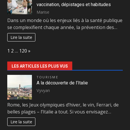
vaccination, dépistages et habitudes
Marise
Dans un monde où les enjeux liés à la santé publique
se complexifient chaque année, la prévention des…
Lire la suite
Page:
Next
1
2
…
120
»
LES ARTICLES LES PLUS VUS
TOURISME
A la découverte de l’Italie
Vyvyan
Rome, les Jeux olympiques d’hiver, le vin, Ferrari, de
belles plages – l’Italie a tout. Si vous envisagez…
Lire la suite