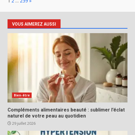
Page:
Next
1
2
…
239
»
VOUS AIMEREZ AUSSI
Bien-être
Compléments alimentaires beauté : sublimer l’éclat
naturel de votre peau au quotidien
29 juillet 2026