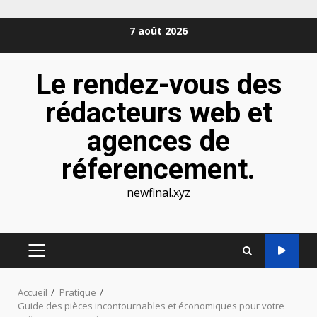
Aller
7 août 2026
au
contenu
Le rendez-vous des
rédacteurs web et
agences de
réferencement.
newfinal.xyz
MENU
PRINCIPAL
Accueil
Pratique
Guide des pièces incontournables et économiques pour votre