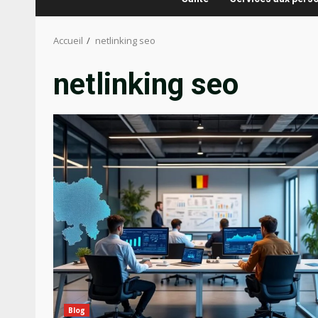
Accueil
netlinking seo
netlinking seo
Blog