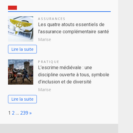
ASSURANCES
Les quatre atouts essentiels de
l’assurance complémentaire santé
Marise
Lire la suite
PRATIQUE
L’escrime médiévale : une
discipline ouverte à tous, symbole
d’inclusion et de diversité
Marise
Lire la suite
Page:
Next
1
2
…
239
»