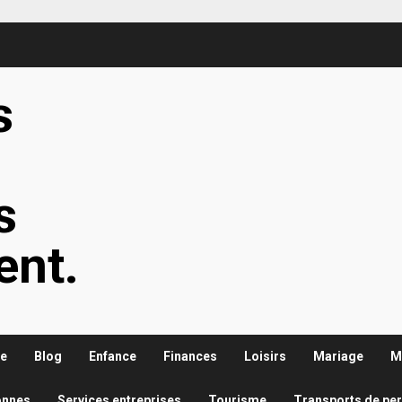
s
s
s
ent.
re
Blog
Enfance
Finances
Loisirs
Mariage
M
onnes
Services entreprises
Tourisme
Transports de pe