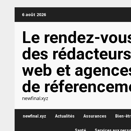
Aller
6 août 2026
au
contenu
Le rendez-vou
des rédacteur
web et agence
de réferencem
newfinal.xyz
newfinal.xyz
Actualités
Assurances
Bien-êt
Santé
Services aux pers