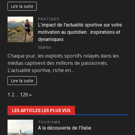
Lire la suite
PRATIQUE
L’impact de l’actualité sportive sur votre
motivation au quotidien : inspirations et
dynamiques
Marise
Chaque jour, les exploits sportifs relayés dans les
médias captivent des millions de passionnés.
L’actualité sportive, riche en…
Lire la suite
Page:
Next
1
2
…
120
»
LES ARTICLES LES PLUS VUS
TOURISME
A la découverte de l’Italie