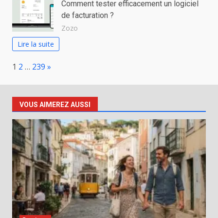
Comment tester efficacement un logiciel
de facturation ?
Zozo
Lire la suite
Page:
Next
1
2
…
239
»
VOUS AIMEREZ AUSSI