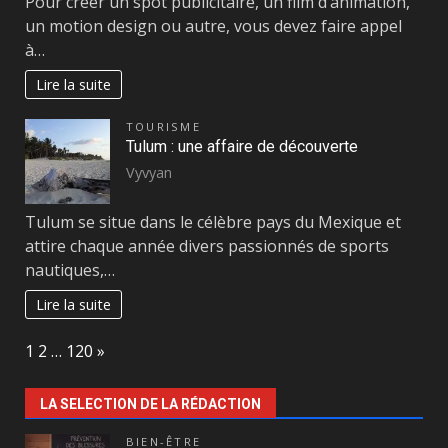
Pour créer un spot publicitaire, un film d’animation,
un motion design ou autre, vous devez faire appel
à…
Lire la suite
TOURISME
Tulum : une affaire de découverte
Vyvyan
Tulum se situe dans le célèbre pays du Mexique et
attire chaque année divers passionnés de sports
nautiques,…
Lire la suite
Page:
Next
1
2
…
120
»
LA SELECTION DE LA RÉDACTION
BIEN-ÊTRE