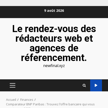
Aller
9 août 2026
au
contenu
Le rendez-vous des
rédacteurs web et
agences de
réferencement.
newfinal.xyz
MENU
PRINCIPAL
Accueil
Finances
Comparateur BNP Paribas : Trouvez l’offre bancaire qui vous