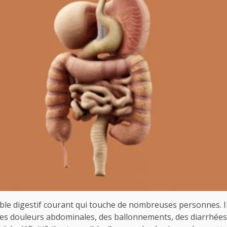
rouble digestif courant qui touche de nombreuses personnes. I
des douleurs abdominales, des ballonnements, des diarrhées