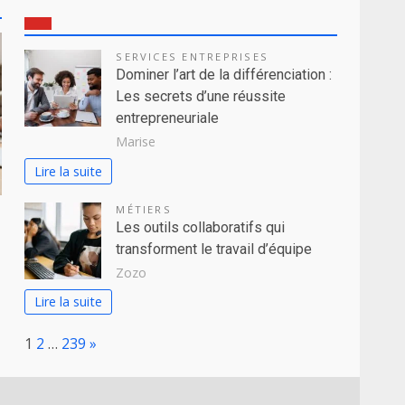
SERVICES ENTREPRISES
Dominer l’art de la différenciation :
Les secrets d’une réussite
entrepreneuriale
Marise
Lire la suite
MÉTIERS
Les outils collaboratifs qui
transforment le travail d’équipe
Zozo
Lire la suite
Page:
Next
1
2
…
239
»