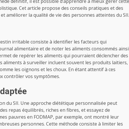
mède définitif, il est possible d’apprendre à mieux gérer cett
istique. Cet article propose des conseils pratiques et des
t améliorer la qualité de vie des personnes atteintes du SII
tin irritable consiste à identifier les facteurs qui
journal alimentaire et de noter les aliments consommés ainsi
permet de repérer les aliments qui pourraient déclencher des
es aliments à surveiller incluent souvent les produits laitiers,
comme les oignons et les choux. En étant attentif à ces
ux contrôler vos symptômes.
adaptée
tion du SII. Une approche diététique personnalisée peut
es repas équilibrés, riches en fibres, et essayez de
égimes pauvres en FODMAP, par exemple, ont montré leur
mbreuses personnes. Cette méthode consiste à limiter les