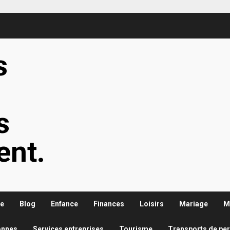
s
s
s
ent.
re
Blog
Enfance
Finances
Loisirs
Mariage
M
onnes
Services entreprises
Tourisme
Transports de pe