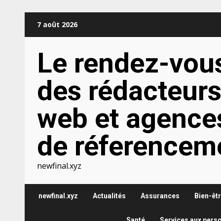
Aller
7 août 2026
au
contenu
Le rendez-vou
des rédacteur
web et agence
de réferencem
newfinal.xyz
newfinal.xyz
Actualités
Assurances
Bien-êt
Santé
Services aux pers