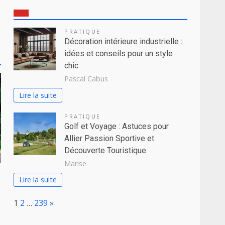
PRATIQUE
Décoration intérieure industrielle :
idées et conseils pour un style
chic
Pascal Cabus
Lire la suite
PRATIQUE
Golf et Voyage : Astuces pour
Allier Passion Sportive et
Découverte Touristique
Marise
Lire la suite
Page:
Next
1
2
…
239
»