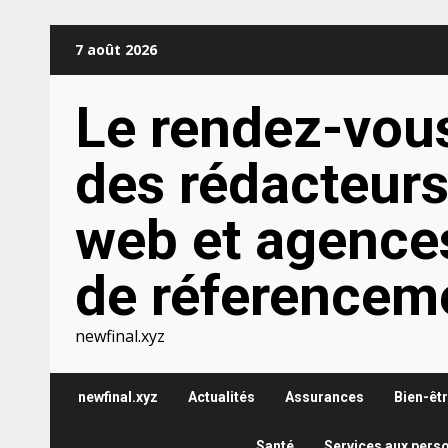
Aller
7 août 2026
au
contenu
Le rendez-vou
des rédacteur
web et agence
de réferencem
newfinal.xyz
newfinal.xyz
Actualités
Assurances
Bien-êt
Santé
Services aux pers