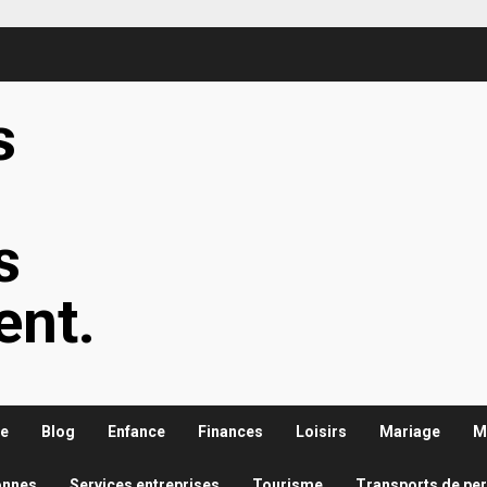
s
s
s
ent.
re
Blog
Enfance
Finances
Loisirs
Mariage
M
onnes
Services entreprises
Tourisme
Transports de pe