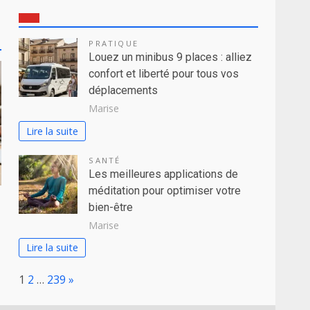
PRATIQUE
Louez un minibus 9 places : alliez
confort et liberté pour tous vos
déplacements
Marise
Lire la suite
SANTÉ
Les meilleures applications de
méditation pour optimiser votre
bien-être
Marise
Lire la suite
Page:
Next
1
2
…
239
»