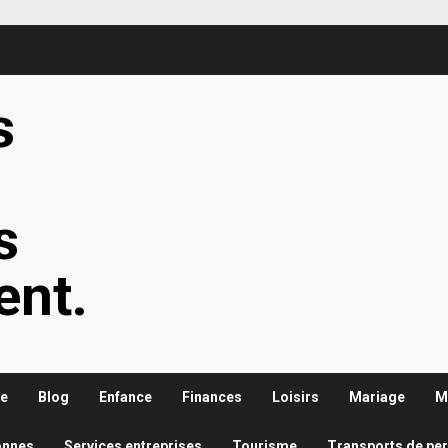
s
s
s
ent.
re
Blog
Enfance
Finances
Loisirs
Mariage
M
onnes
Services entreprises
Tourisme
Transports de pe