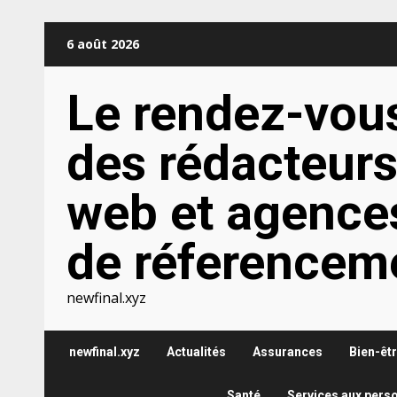
Aller
6 août 2026
au
contenu
Le rendez-vou
des rédacteur
web et agence
de réferencem
newfinal.xyz
newfinal.xyz
Actualités
Assurances
Bien-êt
Santé
Services aux pers