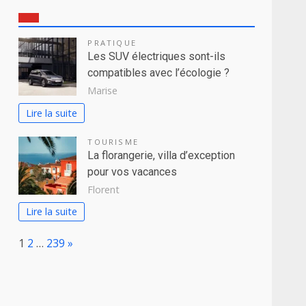
PRATIQUE
Les SUV électriques sont-ils
compatibles avec l’écologie ?
Marise
Lire la suite
TOURISME
La florangerie, villa d’exception
pour vos vacances
Florent
Lire la suite
Page:
Next
1
2
…
239
»