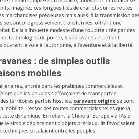
e le chemin complexe où mobilité, innovation et habitat se
ts. Imaginez ces longues files de chariots sur les routes
es marchandises précieuses mais aussi à la transmission de
iques se sont progressivement transformés, offrant une
itat. De la silhouette modeste d’une roulotte tirée par des
 de technologies de pointe, les caravanes incarnent
 ouvrent la voie à l’autonomie, à l’aventure et à la liberté.
ravanes : de simples outils
aisons mobiles
millénaires, ancrée dans les pratiques commerciales et
Alors que les peuples s’efforçaient de transporter
es territoires parfois hostiles,
caravane origine
se sont
 mobilité. L’essor des routes commerciales telles que la
 cette dynamique. En reliant la Chine à l’Europe via l’Asie
e le simple déplacement d’objets précieux : ils favorisaient
t techniques circulaient entre les peuples.