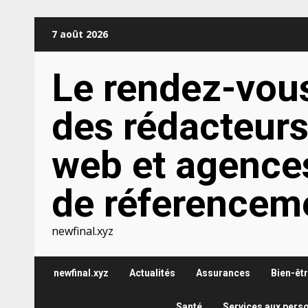
Aller
7 août 2026
au
contenu
Le rendez-vou
des rédacteur
web et agence
de réferencem
newfinal.xyz
newfinal.xyz
Actualités
Assurances
Bien-êt
Santé
Services aux pers