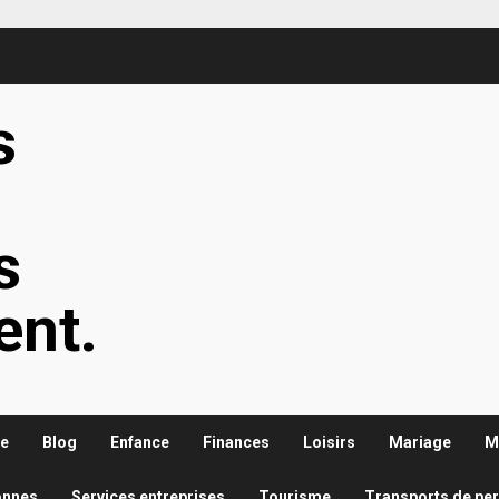
s
s
s
ent.
re
Blog
Enfance
Finances
Loisirs
Mariage
M
onnes
Services entreprises
Tourisme
Transports de pe