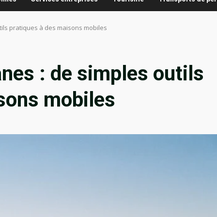
tils pratiques à des maisons mobiles
nes : de simples outils
isons mobiles