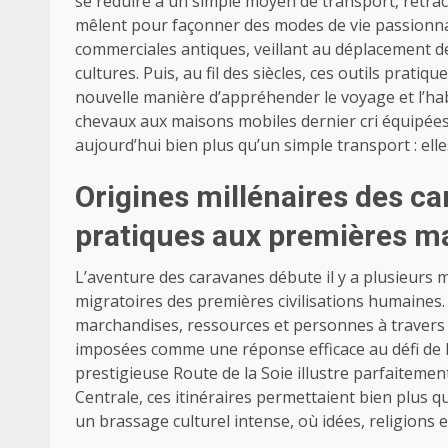
se réduire à un simple moyen de transport, retrac
mêlent pour façonner des modes de vie passionnan
commerciales antiques, veillant au déplacement d
cultures. Puis, au fil des siècles, ces outils prat
nouvelle manière d’appréhender le voyage et l’hab
chevaux aux maisons mobiles dernier cri équipées
aujourd’hui bien plus qu’un simple transport : elles
Origines millénaires des ca
pratiques aux premières m
L’aventure des caravanes débute il y a plusieurs 
migratoires des premières civilisations humaines. 
marchandises, ressources et personnes à travers d
imposées comme une réponse efficace au défi de la
prestigieuse Route de la Soie illustre parfaitement
Centrale, ces itinéraires permettaient bien plus qu
un brassage culturel intense, où idées, religions e