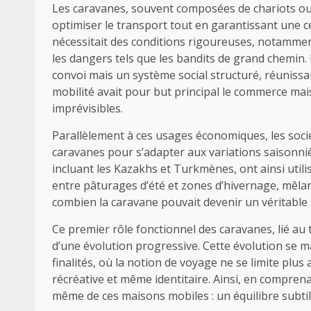
Les caravanes, souvent composées de chariots ou 
optimiser le transport tout en garantissant une c
nécessitait des conditions rigoureuses, notamment 
les dangers tels que les bandits de grand chemin.
convoi mais un système social structuré, réuniss
mobilité avait pour but principal le commerce ma
imprévisibles.
Parallèlement à ces usages économiques, les socié
caravanes pour s’adapter aux variations saisonni
incluant les Kazakhs et Turkmènes, ont ainsi utili
entre pâturages d’été et zones d’hivernage, mêlan
combien la caravane pouvait devenir un véritable 
Ce premier rôle fonctionnel des caravanes, lié au t
d’une évolution progressive. Cette évolution se ma
finalités, où la notion de voyage ne se limite plus
récréative et même identitaire. Ainsi, en comprena
même de ces maisons mobiles : un équilibre subtil 