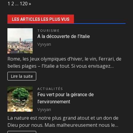
Page:
Next
1
2
…
120
»
LES ARTICLES LES PLUS VUS
TOURISME
A la découverte de l’Italie
Vyvyan
Rome, les Jeux olympiques d’hiver, le vin, Ferrari, de
belles plages – l’Italie a tout. Si vous envisagez…
Lire la suite
ACTUALITÉS
Feu vert pour la gérance de
l’environnement
Vyvyan
La nature est notre plus grand atout et un don de
Dieu pour nous. Mais malheureusement nous le…