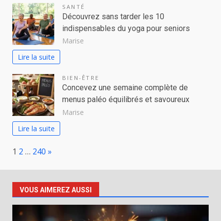
SANTÉ
Découvrez sans tarder les 10
indispensables du yoga pour seniors
Marise
Lire la suite
BIEN-ÊTRE
Concevez une semaine complète de
menus paléo équilibrés et savoureux
Marise
Lire la suite
Page:
Next
1
2
…
240
»
VOUS AIMEREZ AUSSI