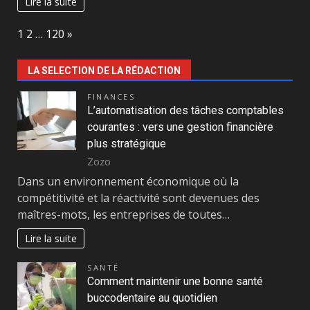
Lire la suite
Page:
Next
1
2
…
120
»
LA SELECTION DE LA RÉDACTION
FINANCES
L’automatisation des tâches comptables
courantes : vers une gestion financière
plus stratégique
Zozo
Dans un environnement économique où la
compétitivité et la réactivité sont devenues des
maîtres-mots, les entreprises de toutes…
Lire la suite
SANTÉ
Comment maintenir une bonne santé
buccodentaire au quotidien