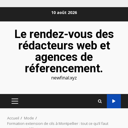
Aller
10 août 2026
au
contenu
Le rendez-vous des
rédacteurs web et
agences de
réferencement.
newfinal.xyz
MENU
PRINCIPAL
Accueil
Mode
Formation extension de cils à Montpellier : tout ce qu’il faut