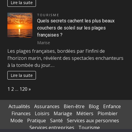
Lire la suite
TOURISME
Quels secrets cachent les plus beaux
couchers de soleil sur les plages
françaises ?
Marise
Les plages françaises, bordées par l’infini de
l’horizon marin, révèlent des spectacles enchanteurs
à la tombée du jour.…
Lire la suite
Page:
Next
1
2
…
120
»
Actualités
Assurances
Bien-être
Blog
Enfance
Finances
Loisirs
Mariage
Métiers
Plombier
Mode
Pratique
Santé
Services aux personnes
Services entreprises
Tourisme