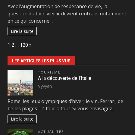
Avec l’augmentation de l’espérance de vie, la
question du bien vieillir devient centrale, notamment
en ce qui concerne…
Lire la suite
Page:
Next
1
2
…
120
»
LES ARTICLES LES PLUS VUS
TOURISME
A la découverte de l’Italie
Vyvyan
Rome, les Jeux olympiques d’hiver, le vin, Ferrari, de
belles plages – l’Italie a tout. Si vous envisagez…
Lire la suite
ACTUALITÉS