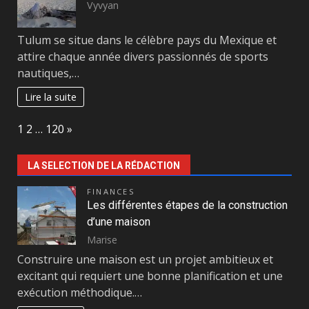
Vyvyan
Tulum se situe dans le célèbre pays du Mexique et
attire chaque année divers passionnés de sports
nautiques,…
Lire la suite
Page:
Next
1
2
…
120
»
LA SELECTION DE LA RÉDACTION
FINANCES
Les différentes étapes de la construction
d’une maison
Marise
Construire une maison est un projet ambitieux et
excitant qui requiert une bonne planification et une
exécution méthodique.…