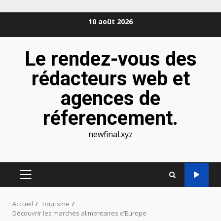
Aller
10 août 2026
au
contenu
Le rendez-vous des
rédacteurs web et
agences de
réferencement.
newfinal.xyz
MENU
PRINCIPAL
Accueil
Tourisme
Découvrir les marchés alimentaires d’Europe