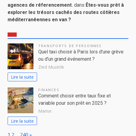
agences de réferencement.
dans
Êtes-vous prêt à
explorer les trésors cachés des routes côtières
méditerranéennes en van ?
TRANSPORTS DE PERSONNES
Quel taxi choisir à Paris lors d’une grève
ou d’un grand événement ?
Zied Muzetik
Lire la suite
FINANCES
Comment choisir entre taux fixe et
variable pour son prêt en 2025 ?
Marise
Lire la suite
Page:
Next
1
2
…
240
»