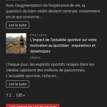
Avec l’augmentation de l’espérance de vie, la
question du bien vieillir devient centrale, notamment
en ce qui concerne…
Lire la suite
PRATIQUE
L’impact de l’actualité sportive sur votre
motivation au quotidien : inspirations et
dynamiques
Marise
Chaque jour, les exploits sportifs relayés dans les
médias captivent des millions de passionnés.
L’actualité sportive, riche en…
Lire la suite
Page:
Next
1
2
…
120
»