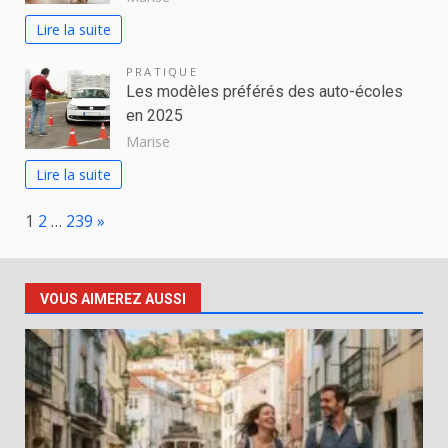
Lire la suite
PRATIQUE
Les modèles préférés des auto-écoles
en 2025
Marise
Lire la suite
Page:
Next
1
2
…
239
»
VOUS AIMEREZ AUSSI