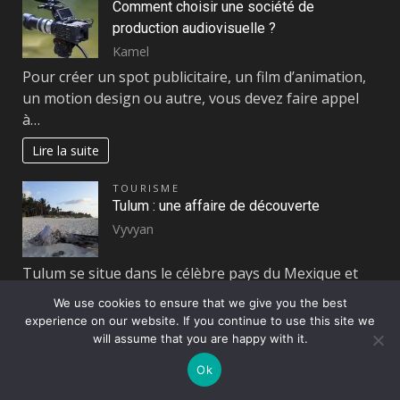
Comment choisir une société de
production audiovisuelle ?
Kamel
Pour créer un spot publicitaire, un film d’animation,
un motion design ou autre, vous devez faire appel
à…
Lire la suite
TOURISME
Tulum : une affaire de découverte
Vyvyan
Tulum se situe dans le célèbre pays du Mexique et
attire chaque année divers passionnés de sports
We use cookies to ensure that we give you the best
nautiques,…
experience on our website. If you continue to use this site we
will assume that you are happy with it.
Lire la suite
Ok
Page:
Next
1
2
…
120
»