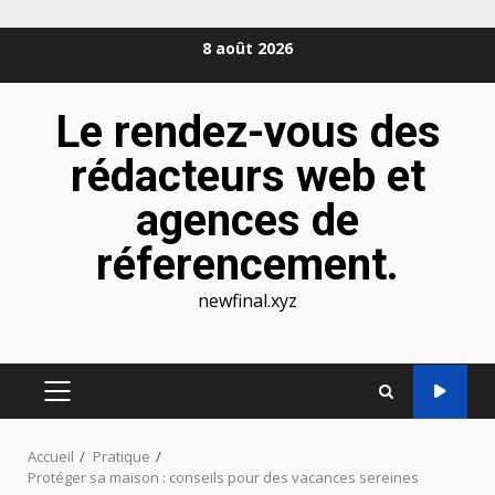
Aller
8 août 2026
au
contenu
Le rendez-vous des
rédacteurs web et
agences de
réferencement.
newfinal.xyz
MENU
PRINCIPAL
Accueil
Pratique
Protéger sa maison : conseils pour des vacances sereines