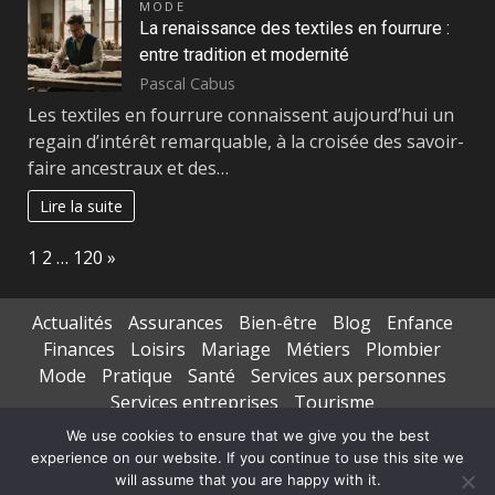
MODE
La renaissance des textiles en fourrure :
entre tradition et modernité
Pascal Cabus
Les textiles en fourrure connaissent aujourd’hui un
regain d’intérêt remarquable, à la croisée des savoir-
faire ancestraux et des…
Lire la suite
Page:
Next
1
2
…
120
»
Actualités
Assurances
Bien-être
Blog
Enfance
Finances
Loisirs
Mariage
Métiers
Plombier
Mode
Pratique
Santé
Services aux personnes
Services entreprises
Tourisme
Transports de personnes
We use cookies to ensure that we give you the best
experience on our website. If you continue to use this site we
Copyright © All rights reserved.
|
DarkNews
par AF
will assume that you are happy with it.