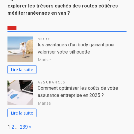
explorer les trésors cachés des routes côtières
méditerranéennes en van ?
MODE
les avantages d’un body gainant pour
valoriser votre silhouette
Marise
Lire la suite
ASSURANCES
Comment optimiser les coûts de votre
assurance entreprise en 2025 ?
Marise
Lire la suite
Page:
Next
1
2
…
239
»