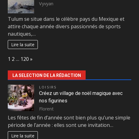
Vyvyan
Tulum se situe dans le célèbre pays du Mexique et
attire chaque année divers passionnés de sports
nautiques,…
Lire la suite
Page:
Next
1
2
…
120
»
LA SELECTION DE LA RÉDACTION
LOISIRS
Créez un village de noël magique avec
nos figurines
Florent
Les fêtes de fin d’année sont bien plus qu’une simple
période de l’année : elles sont une invitation…
Lire la suite