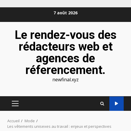
Aller
7 août 2026
au
contenu
Le rendez-vous des
rédacteurs web et
agences de
réferencement.
newfinal.xyz
MENU
PRINCIPAL
Accueil
Mode
Les vêtements unisexes au travail : enjeux et perspectives