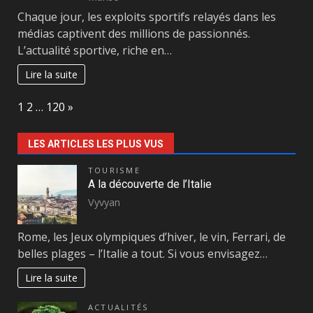
Chaque jour, les exploits sportifs relayés dans les
médias captivent des millions de passionnés.
L’actualité sportive, riche en…
Lire la suite
Page:
Next
1
2
…
120
»
LES ARTICLES LES PLUS VUS
TOURISME
A la découverte de l’Italie
Vyvyan
Rome, les Jeux olympiques d’hiver, le vin, Ferrari, de
belles plages – l’Italie a tout. Si vous envisagez…
Lire la suite
ACTUALITÉS