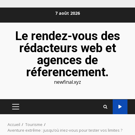
Aller
7 août 2026
au
contenu
Le rendez-vous des
rédacteurs web et
agences de
réferencement.
newfinal.xyz
MENU
PRINCIPAL
Accueil
Tourisme
Aventure extrême : jusqu’où iriez-vous pour tester vos limites ?