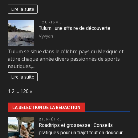
Lire la suite
TOURISME
Tulum : une affaire de découverte
Vyvyan
Tulum se situe dans le célèbre pays du Mexique et
attire chaque année divers passionnés de sports
nautiques,…
Lire la suite
Page:
Next
1
2
…
120
»
LA SELECTION DE LA RÉDACTION
BIEN-ÊTRE
Roadtrips et grossesse : Conseils
pratiques pour un trajet tout en douceur