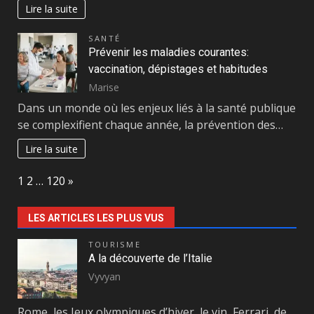
Lire la suite
SANTÉ
Prévenir les maladies courantes:
vaccination, dépistages et habitudes
Marise
Dans un monde où les enjeux liés à la santé publique
se complexifient chaque année, la prévention des…
Lire la suite
Page:
Next
1
2
…
120
»
LES ARTICLES LES PLUS VUS
TOURISME
A la découverte de l’Italie
Vyvyan
Rome, les Jeux olympiques d’hiver, le vin, Ferrari, de