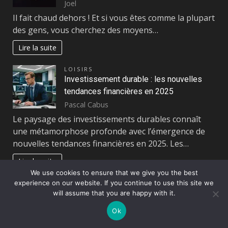
Joel
Il fait chaud dehors ! Et si vous êtes comme la plupart
des gens, vous cherchez des moyens…
Lire la suite
LOISIRS
Investissement durable : les nouvelles
tendances financières en 2025
Pascal Cabus
Le paysage des investissements durables connaît
une métamorphose profonde avec l’émergence de
nouvelles tendances financières en 2025. Les…
Lire la suite
We use cookies to ensure that we give you the best
Page:
Next
experience on our website. If you continue to use this site we
1
2
…
120
»
will assume that you are happy with it.
Ok
Actualités
Assurances
Bien-être
Blog
Enfance
Finances
Loisirs
Mariage
Métiers
Plombier