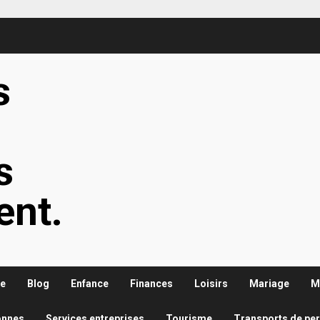
s
s
s
ent.
re
Blog
Enfance
Finances
Loisirs
Mariage
M
onnes
Services entreprises
Tourisme
Transports de pe