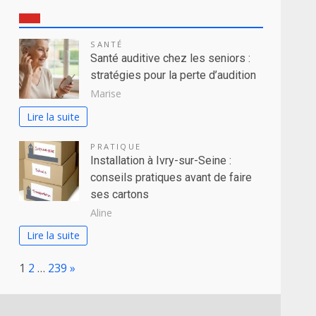
SANTÉ
Santé auditive chez les seniors :
stratégies pour la perte d’audition
Marise
Lire la suite
PRATIQUE
Installation à Ivry-sur-Seine :
conseils pratiques avant de faire
ses cartons
Aline
Lire la suite
Page:
Next
1
2
…
239
»