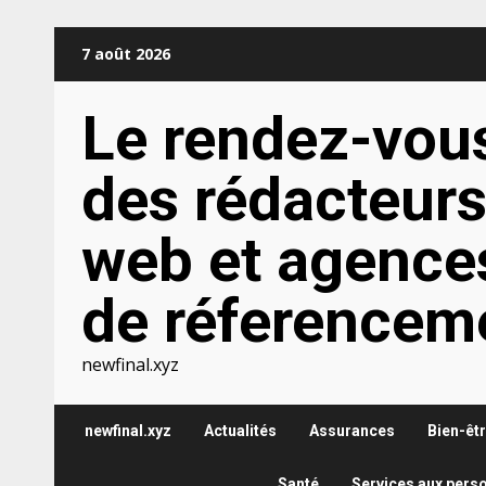
Aller
7 août 2026
au
contenu
Le rendez-vou
des rédacteur
web et agence
de réferencem
newfinal.xyz
newfinal.xyz
Actualités
Assurances
Bien-êt
Santé
Services aux pers