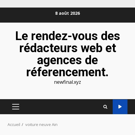
Aller
8 août 2026
au
contenu
Le rendez-vous des
rédacteurs web et
agences de
réferencement.
newfinal.xyz
MENU
PRINCIPAL
Accueil
voiture neuve Ain