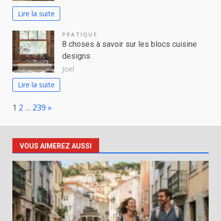
Lire la suite
PRATIQUE
8 choses à savoir sur les blocs cuisine
designs
Joel
Lire la suite
Page:
Next
1
2
…
239
»
VOUS AIMEREZ AUSSI