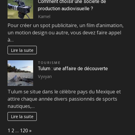
Comment choisir une société de
production audiovisuelle ?
Kamel
Pour créer un spot publicitaire, un film d’animation,
un motion design ou autre, vous devez faire appel
à…
Lire la suite
TOURISME
Tulum : une affaire de découverte
Vyvyan
Tulum se situe dans le célèbre pays du Mexique et
attire chaque année divers passionnés de sports
nautiques,…
Lire la suite
Page:
Next
1
2
…
120
»