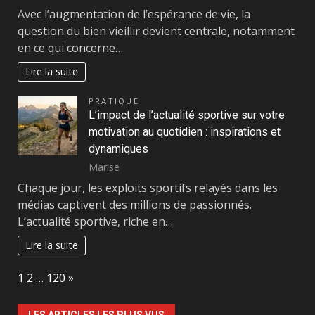
Avec l’augmentation de l’espérance de vie, la
question du bien vieillir devient centrale, notamment
en ce qui concerne…
Lire la suite
PRATIQUE
L’impact de l’actualité sportive sur votre
motivation au quotidien : inspirations et
dynamiques
Marise
Chaque jour, les exploits sportifs relayés dans les
médias captivent des millions de passionnés.
L’actualité sportive, riche en…
Lire la suite
Page:
Next
1
2
…
120
»