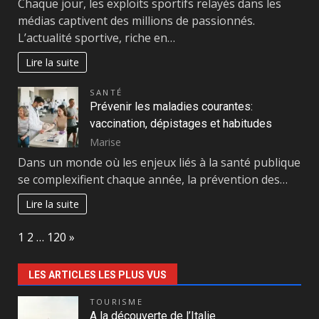
Chaque jour, les exploits sportifs relayés dans les
médias captivent des millions de passionnés.
L’actualité sportive, riche en…
Lire la suite
SANTÉ
Prévenir les maladies courantes:
vaccination, dépistages et habitudes
Marise
Dans un monde où les enjeux liés à la santé publique
se complexifient chaque année, la prévention des…
Lire la suite
Page:
Next
1
2
…
120
»
LES ARTICLES LES PLUS VUS
TOURISME
A la découverte de l’Italie