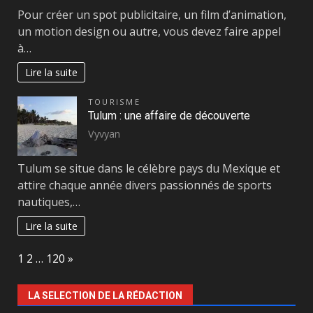
Pour créer un spot publicitaire, un film d’animation,
un motion design ou autre, vous devez faire appel
à…
Lire la suite
TOURISME
Tulum : une affaire de découverte
Vyvyan
Tulum se situe dans le célèbre pays du Mexique et
attire chaque année divers passionnés de sports
nautiques,…
Lire la suite
Page:
Next
1
2
…
120
»
LA SELECTION DE LA RÉDACTION