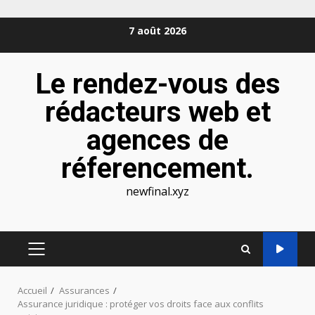
Aller
7 août 2026
au
contenu
Le rendez-vous des
rédacteurs web et
agences de
réferencement.
newfinal.xyz
MENU
PRINCIPAL
Accueil
Assurances
Assurance juridique : protéger vos droits face aux conflits