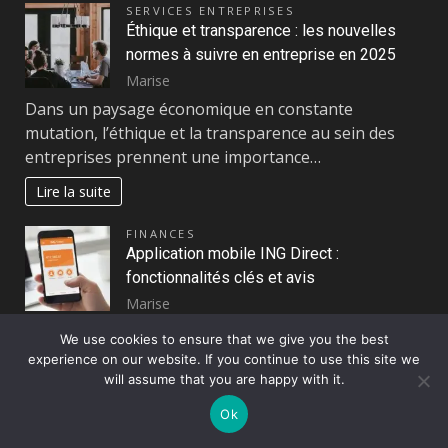
SERVICES ENTREPRISES
Éthique et transparence : les nouvelles
normes à suivre en entreprise en 2025
Marise
Dans un paysage économique en constante
mutation, l’éthique et la transparence au sein des
entreprises prennent une importance…
Lire la suite
FINANCES
Application mobile ING Direct :
fonctionnalités clés et avis
Marise
Dans un univers bancaire où la rapidité et la
We use cookies to ensure that we give you the best
simplicité d’accès aux services financiers deviennent
experience on our website. If you continue to use this site we
indispensables, l’application mobile…
will assume that you are happy with it.
Lire la suite
Ok