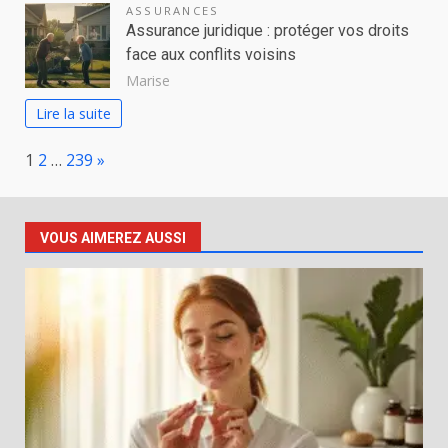
ASSURANCES
Assurance juridique : protéger vos droits
face aux conflits voisins
Marise
Lire la suite
Page:
Next
1
2
…
239
»
VOUS AIMEREZ AUSSI