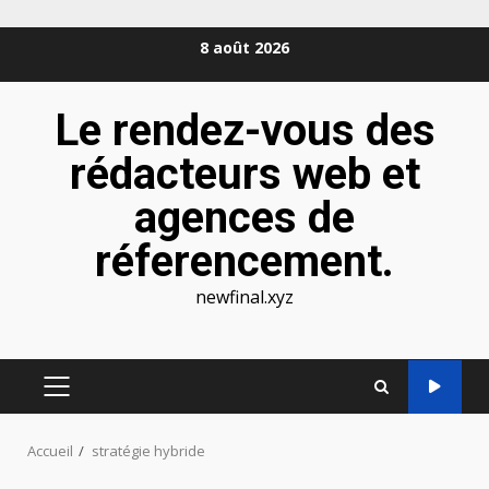
Aller
8 août 2026
au
contenu
Le rendez-vous des
rédacteurs web et
agences de
réferencement.
newfinal.xyz
MENU
PRINCIPAL
Accueil
stratégie hybride