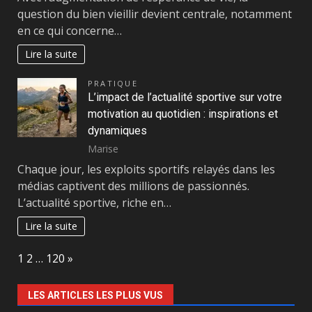
question du bien vieillir devient centrale, notamment
en ce qui concerne…
Lire la suite
PRATIQUE
L’impact de l’actualité sportive sur votre
motivation au quotidien : inspirations et
dynamiques
Marise
Chaque jour, les exploits sportifs relayés dans les
médias captivent des millions de passionnés.
L’actualité sportive, riche en…
Lire la suite
Page:
Next
1
2
…
120
»
LES ARTICLES LES PLUS VUS