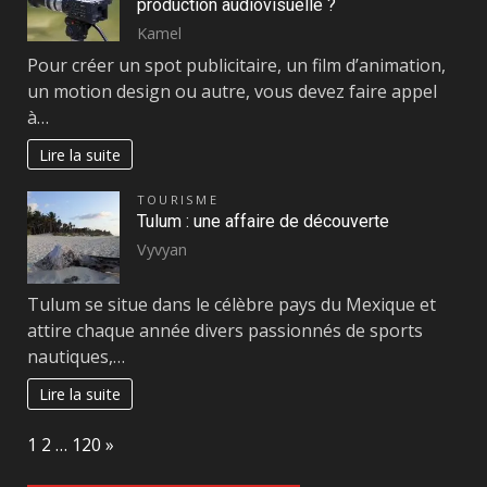
production audiovisuelle ?
Kamel
Pour créer un spot publicitaire, un film d’animation,
un motion design ou autre, vous devez faire appel
à…
Lire la suite
TOURISME
Tulum : une affaire de découverte
Vyvyan
Tulum se situe dans le célèbre pays du Mexique et
attire chaque année divers passionnés de sports
nautiques,…
Lire la suite
Page:
Next
1
2
…
120
»