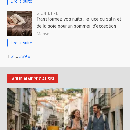
Lire la suite
BIEN-ÊTRE
Transformez vos nuits : le luxe du satin et
de la soie pour un sommeil d’exception
Marise
Lire la suite
Page:
Next
1
2
…
239
»
VOUS AIMEREZ AUSSI