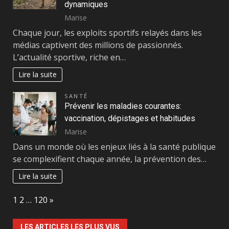
dynamiques
Marise
Chaque jour, les exploits sportifs relayés dans les
médias captivent des millions de passionnés.
L’actualité sportive, riche en…
Lire la suite
SANTÉ
Prévenir les maladies courantes:
vaccination, dépistages et habitudes
Marise
Dans un monde où les enjeux liés à la santé publique
se complexifient chaque année, la prévention des…
Lire la suite
Page:
Next
1
2
…
120
»
LES ARTICLES LES PLUS VUS