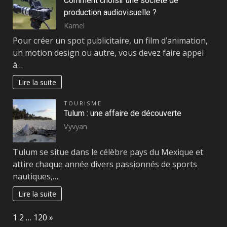
Comment choisir une société de
production audiovisuelle ?
Kamel
Pour créer un spot publicitaire, un film d’animation,
un motion design ou autre, vous devez faire appel
à…
Lire la suite
TOURISME
Tulum : une affaire de découverte
Vyvyan
Tulum se situe dans le célèbre pays du Mexique et
attire chaque année divers passionnés de sports
nautiques,…
Lire la suite
Page:
Next
1
2
…
120
»