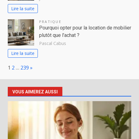
Lire la suite
PRATIQUE
Pourquoi opter pour la location de mobilier
plutôt que l’achat ?
Pascal Cabus
Lire la suite
Page:
Next
1
2
…
239
»
VOUS AIMEREZ AUSSI