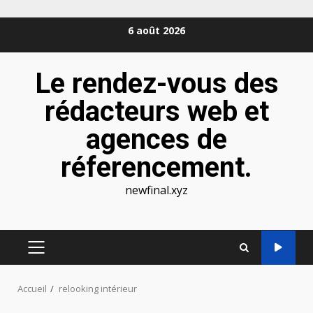
Aller
6 août 2026
au
contenu
Le rendez-vous des
rédacteurs web et
agences de
réferencement.
newfinal.xyz
MENU
PRINCIPAL
Accueil
relooking intérieur