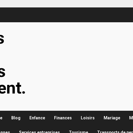
s
s
s
ent.
re
Blog
Enfance
Finances
Loisirs
Mariage
M
onnes
Services entreprises
Tourisme
Transports de pe