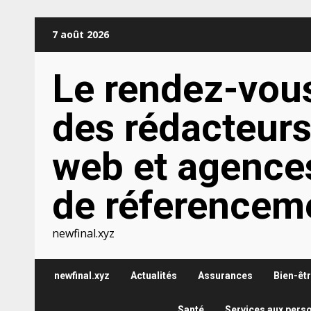
Aller
7 août 2026
au
contenu
Le rendez-vou
des rédacteur
web et agence
de réferencem
newfinal.xyz
newfinal.xyz
Actualités
Assurances
Bien-êt
Santé
Services aux pers