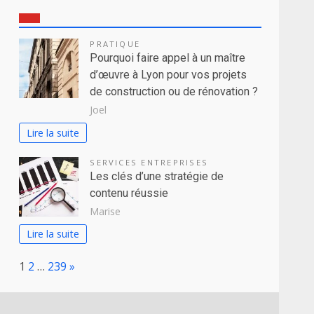
PRATIQUE
Pourquoi faire appel à un maître
d’œuvre à Lyon pour vos projets
de construction ou de rénovation ?
Joel
Lire la suite
SERVICES ENTREPRISES
Les clés d’une stratégie de
contenu réussie
Marise
Lire la suite
Page:
Next
1
2
…
239
»