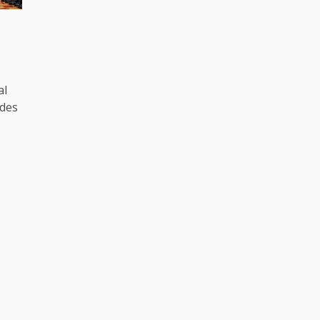
al
 des