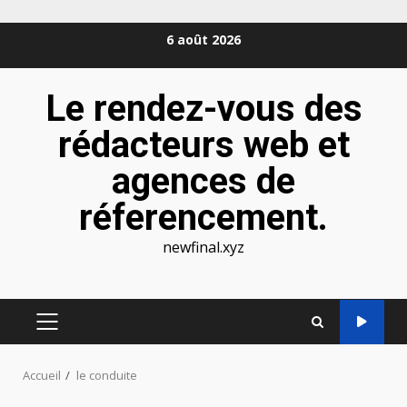
Aller
6 août 2026
au
contenu
Le rendez-vous des
rédacteurs web et
agences de
réferencement.
newfinal.xyz
MENU
PRINCIPAL
Accueil
le conduite