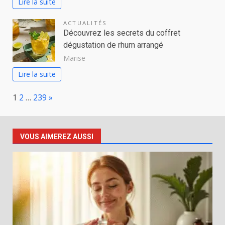
Lire la suite
ACTUALITÉS
Découvrez les secrets du coffret
dégustation de rhum arrangé
Marise
Lire la suite
Page:
Next
1
2
…
239
»
VOUS AIMEREZ AUSSI