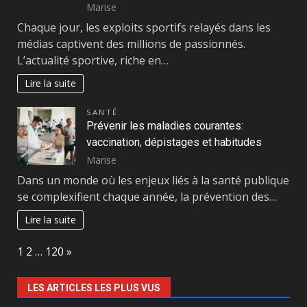
Marise
Chaque jour, les exploits sportifs relayés dans les
médias captivent des millions de passionnés.
L’actualité sportive, riche en…
Lire la suite
SANTÉ
Prévenir les maladies courantes:
vaccination, dépistages et habitudes
Marise
Dans un monde où les enjeux liés à la santé publique
se complexifient chaque année, la prévention des…
Lire la suite
Page:
Next
1
2
…
120
»
LES ARTICLES LES PLUS VUS