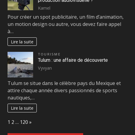
production audiovisuelle ?
Kamel
Pour créer un spot publicitaire, un film d’animation,
un motion design ou autre, vous devez faire appel
à…
Lire la suite
TOURISME
Tulum : une affaire de découverte
Vyvyan
Tulum se situe dans le célèbre pays du Mexique et
attire chaque année divers passionnés de sports
nautiques,…
Lire la suite
Page:
Next
1
2
…
120
»