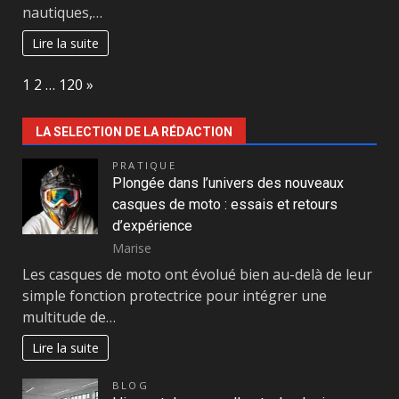
nautiques,…
Lire la suite
Page:
Next
1
2
…
120
»
LA SELECTION DE LA RÉDACTION
PRATIQUE
Plongée dans l’univers des nouveaux
casques de moto : essais et retours
d’expérience
Marise
Les casques de moto ont évolué bien au-delà de leur
simple fonction protectrice pour intégrer une
multitude de…
Lire la suite
BLOG