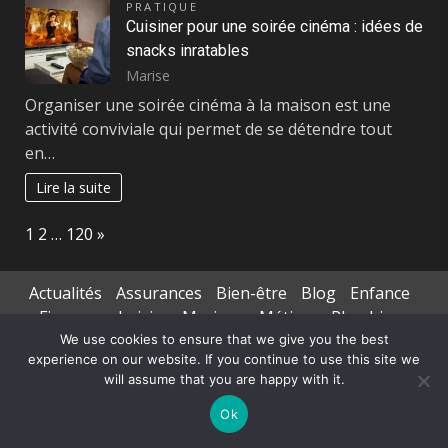
PRATIQUE
Cuisiner pour une soirée cinéma : idées de
snacks inratables
Marise
Organiser une soirée cinéma à la maison est une
activité conviviale qui permet de se détendre tout
en…
Lire la suite
Page:
Next
1
2
…
120
»
Actualités
Assurances
Bien-être
Blog
Enfance
Finances
Loisirs
Mariage
Métiers
Plombier
Mode
Pratique
Santé
Services aux personnes
We use cookies to ensure that we give you the best
experience on our website. If you continue to use this site we
Services entreprises
Tourisme
will assume that you are happy with it.
Transports de personnes
Ok
Copyright © All rights reserved.
|
DarkNews
par AF