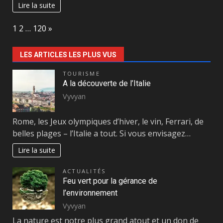
Lire la suite
Page:
Next
1
2
…
120
»
LES ARTICLES LES PLUS VUS
TOURISME
A la découverte de l’Italie
Vyvyan
Rome, les Jeux olympiques d’hiver, le vin, Ferrari, de
belles plages – l’Italie a tout. Si vous envisagez…
Lire la suite
ACTUALITÉS
Feu vert pour la gérance de
l’environnement
Vyvyan
La nature est notre plus grand atout et un don de