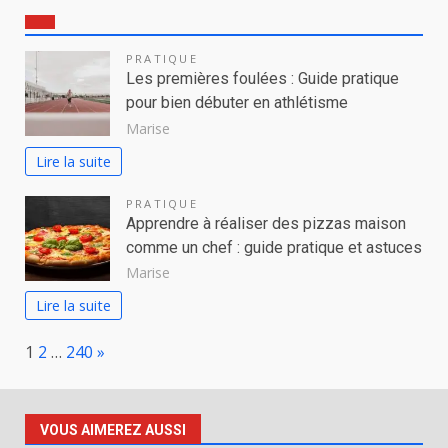
PRATIQUE
Les premières foulées : Guide pratique
pour bien débuter en athlétisme
Marise
Lire la suite
PRATIQUE
Apprendre à réaliser des pizzas maison
comme un chef : guide pratique et astuces
Marise
Lire la suite
Page:
Next
1
2
…
240
»
VOUS AIMEREZ AUSSI