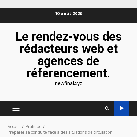
Aller
10 août 2026
au
contenu
Le rendez-vous des
rédacteurs web et
agences de
réferencement.
newfinal.xyz
MENU
PRINCIPAL
Accueil
Pratique
Préparer sa conduite face à des situations de circulation