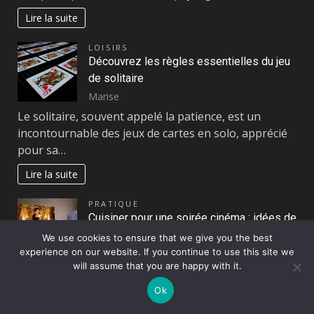
Lire la suite
LOISIRS
Découvrez les règles essentielles du jeu
de solitaire
Marise
Le solitaire, souvent appelé la patience, est un
incontournable des jeux de cartes en solo, apprécié
pour sa…
Lire la suite
PRATIQUE
Cuisiner pour une soirée cinéma : idées de
snacks inratables
We use cookies to ensure that we give you the best
experience on our website. If you continue to use this site we
Marise
will assume that you are happy with it.
Organiser une soirée cinéma à la maison est une
activité conviviale qui permet de se détendre tout
Ok
en…