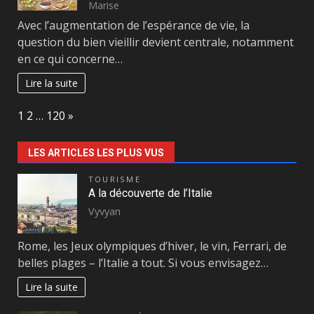
Marise
Avec l’augmentation de l’espérance de vie, la
question du bien vieillir devient centrale, notamment
en ce qui concerne…
Lire la suite
Page:
Next
1
2
…
120
»
LES ARTICLES LES PLUS VUS
TOURISME
A la découverte de l’Italie
Vyvyan
Rome, les Jeux olympiques d’hiver, le vin, Ferrari, de
belles plages – l’Italie a tout. Si vous envisagez…
Lire la suite