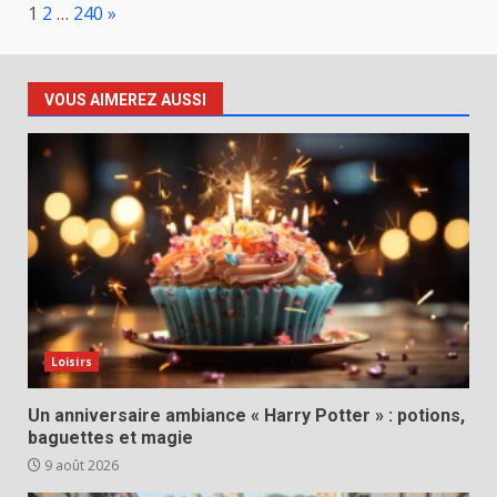
Page:
Next
1
2
…
240
»
VOUS AIMEREZ AUSSI
Loisirs
Un anniversaire ambiance « Harry Potter » : potions,
baguettes et magie
9 août 2026