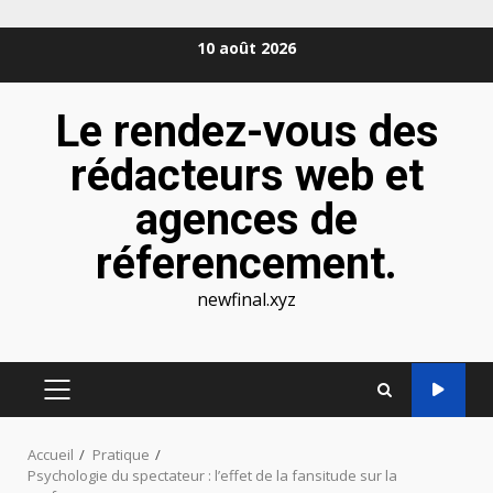
Aller
10 août 2026
au
contenu
Le rendez-vous des
rédacteurs web et
agences de
réferencement.
newfinal.xyz
MENU
PRINCIPAL
Accueil
Pratique
Psychologie du spectateur : l’effet de la fansitude sur la