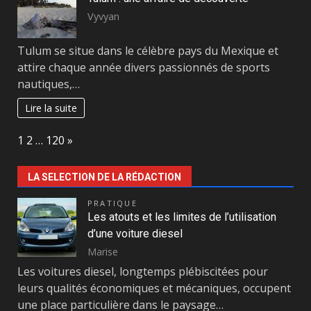
Vyvyan
Tulum se situe dans le célèbre pays du Mexique et
attire chaque année divers passionnés de sports
nautiques,…
Lire la suite
Page:
Next
1
2
…
120
»
LA SELECTION DE LA RÉDACTION
PRATIQUE
Les atouts et les limites de l’utilisation
d’une voiture diesel
Marise
Les voitures diesel, longtemps plébiscitées pour
leurs qualités économiques et mécaniques, occupent
une place particulière dans le paysage…