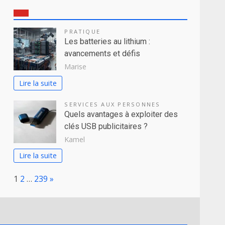
PRATIQUE
Les batteries au lithium :
avancements et défis
Marise
Lire la suite
SERVICES AUX PERSONNES
Quels avantages à exploiter des
clés USB publicitaires ?
Kamel
Lire la suite
Page:
Next
1
2
…
239
»