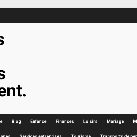
s
s
s
ent.
re
Blog
Enfance
Finances
Loisirs
Mariage
M
onnes
Services entreprises
Tourisme
Transports de pe