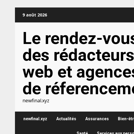
Aller
9 août 2026
au
contenu
Le rendez-vou
des rédacteur
web et agence
de réferencem
newfinal.xyz
newfinal.xyz
Actualités
Assurances
Bien-êt
Santé
Services aux pers