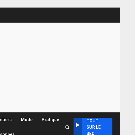
étiers
Mode
Pratique
TOUT
SUR LE
SEO
rsonnes