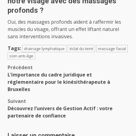
notre visage avec des massages
profonds ?
Oui, des massages profonds aident à raffermir les
muscles du visage, offrant un effet liftant naturel
sans interventions invasives.
Tags:
drainage lymphatique
éclat du teint
massage facial
soin anti-âge
Navigation
Précédent
L’importance du cadre juridique et
d’article
réglementaire pour le kinésithérapeute à
Bruxelles
Suivant
Découvrez l’univers de Gestion Actif : votre
partenaire de confiance
Laisser un commentaire