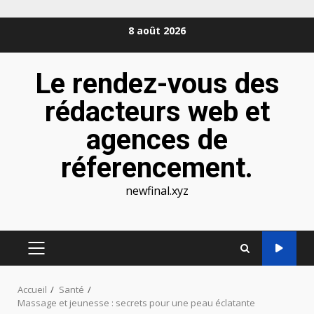
Aller
8 août 2026
au
contenu
Le rendez-vous des
rédacteurs web et
agences de
réferencement.
newfinal.xyz
MENU
PRINCIPAL
Accueil
Santé
Massage et jeunesse : secrets pour une peau éclatante