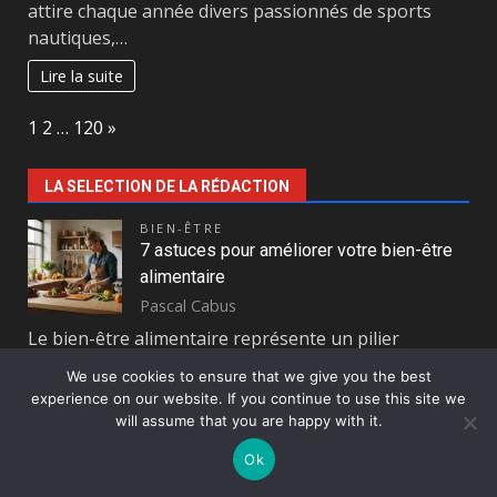
attire chaque année divers passionnés de sports
nautiques,…
Lire la suite
Page:
Next
1
2
…
120
»
LA SELECTION DE LA RÉDACTION
BIEN-ÊTRE
7 astuces pour améliorer votre bien-être
alimentaire
Pascal Cabus
Le bien-être alimentaire représente un pilier
fondamental de notre santé globale. Nos choix
We use cookies to ensure that we give you the best
quotidiens en matière de nutrition…
experience on our website. If you continue to use this site we
will assume that you are happy with it.
Lire la suite
Ok
MODE