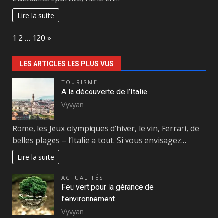
Lire la suite
Page:
Next
1
2
…
120
»
LES ARTICLES LES PLUS VUS
TOURISME
A la découverte de l’Italie
Vyvyan
Rome, les Jeux olympiques d’hiver, le vin, Ferrari, de
belles plages – l’Italie a tout. Si vous envisagez…
Lire la suite
ACTUALITÉS
Feu vert pour la gérance de
l’environnement
Vyvyan