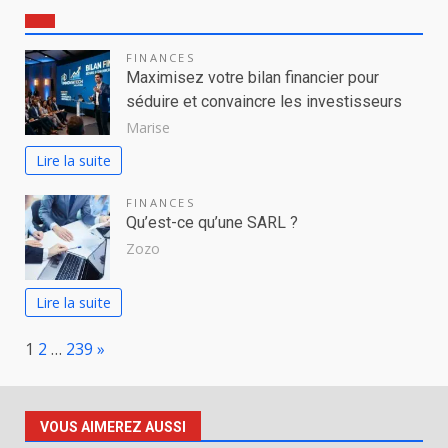
FINANCES
Maximisez votre bilan financier pour
séduire et convaincre les investisseurs
Marise
Lire la suite
FINANCES
Qu’est-ce qu’une SARL ?
Zozo
Lire la suite
Page:
Next
1
2
…
239
»
VOUS AIMEREZ AUSSI