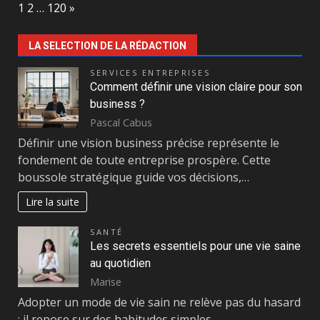
Page:
Next
1
2
…
120
»
LA SELECTION DE LA RÉDACTION
SERVICES ENTREPRISES
Comment définir une vision claire pour son
business ?
Pascal Cabus
Définir une vision business précise représente le
fondement de toute entreprise prospère. Cette
boussole stratégique guide vos décisions,…
Lire la suite
SANTÉ
Les secrets essentiels pour une vie saine
au quotidien
Marise
Adopter un mode de vie sain ne relève pas du hasard
: il repose sur des habitudes simples…