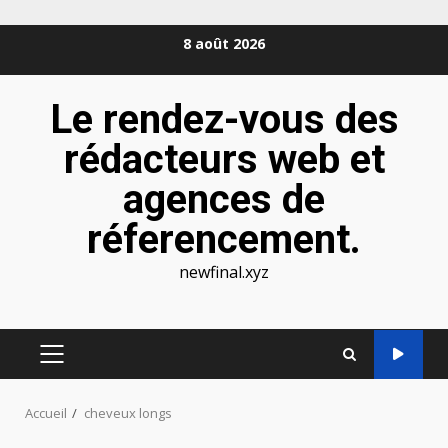
Aller
8 août 2026
au
contenu
Le rendez-vous des
rédacteurs web et
agences de
réferencement.
newfinal.xyz
MENU
PRINCIPAL
Accueil
cheveux longs