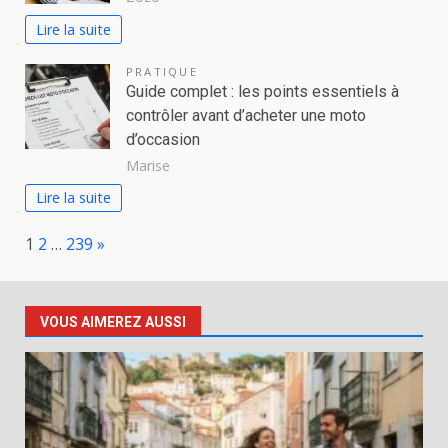
Lire la suite
PRATIQUE
Guide complet : les points essentiels à
contrôler avant d’acheter une moto
d’occasion
Marise
Lire la suite
Page:
Next
1
2
…
239
»
VOUS AIMEREZ AUSSI