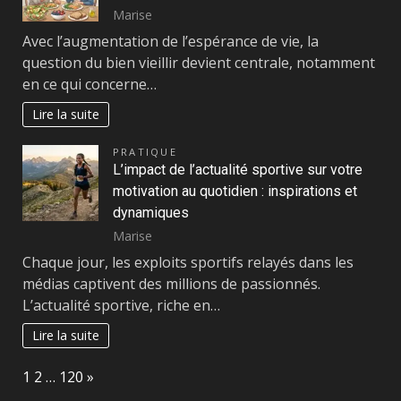
Marise
Avec l’augmentation de l’espérance de vie, la
question du bien vieillir devient centrale, notamment
en ce qui concerne…
Lire la suite
PRATIQUE
L’impact de l’actualité sportive sur votre
motivation au quotidien : inspirations et
dynamiques
Marise
Chaque jour, les exploits sportifs relayés dans les
médias captivent des millions de passionnés.
L’actualité sportive, riche en…
Lire la suite
Page:
Next
1
2
…
120
»