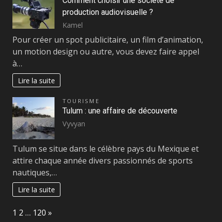
Comment choisir une société de
production audiovisuelle ?
Kamel
Pour créer un spot publicitaire, un film d’animation,
un motion design ou autre, vous devez faire appel
à…
Lire la suite
TOURISME
Tulum : une affaire de découverte
Vyvyan
Tulum se situe dans le célèbre pays du Mexique et
attire chaque année divers passionnés de sports
nautiques,…
Lire la suite
Page:
Next
1
2
…
120
»