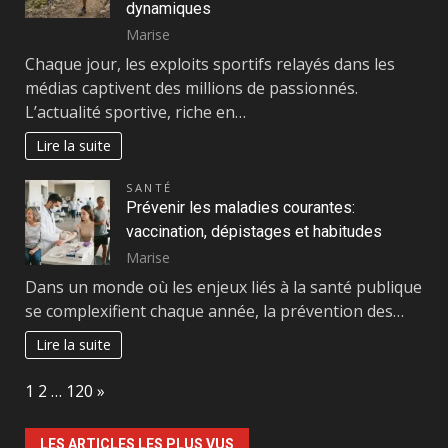
dynamiques
Marise
Chaque jour, les exploits sportifs relayés dans les
médias captivent des millions de passionnés.
L’actualité sportive, riche en…
Lire la suite
SANTÉ
Prévenir les maladies courantes:
vaccination, dépistages et habitudes
Marise
Dans un monde où les enjeux liés à la santé publique
se complexifient chaque année, la prévention des…
Lire la suite
Page:
Next
1
2
…
120
»
LES ARTICLES LES PLUS VUS