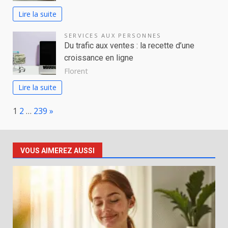
Lire la suite
SERVICES AUX PERSONNES
Du trafic aux ventes : la recette d’une
croissance en ligne
Florent
Lire la suite
Page:
Next
1
2
…
239
»
VOUS AIMEREZ AUSSI