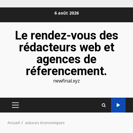
Aller
6 août 2026
au
contenu
Le rendez-vous des
rédacteurs web et
agences de
réferencement.
newfinal.xyz
MENU
PRINCIPAL
Accueil
astuces économiques