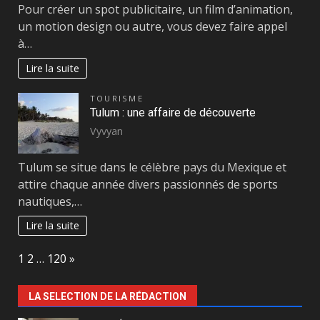
Pour créer un spot publicitaire, un film d’animation,
un motion design ou autre, vous devez faire appel
à…
Lire la suite
TOURISME
Tulum : une affaire de découverte
Vyvyan
Tulum se situe dans le célèbre pays du Mexique et
attire chaque année divers passionnés de sports
nautiques,…
Lire la suite
Page:
Next
1
2
…
120
»
LA SELECTION DE LA RÉDACTION