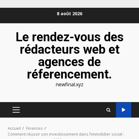
Aller
8 août 2026
au
contenu
Le rendez-vous des
rédacteurs web et
agences de
réferencement.
newfinal.xyz
MENU
PRINCIPAL
Accueil
Finances
Comment réussir son investissement dans l’immobilier social :