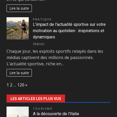
Lire la suite
PRATIQUE
L’impact de l’actualité sportive sur votre
motivation au quotidien : inspirations et
dynamiques
Marise
Chaque jour, les exploits sportifs relayés dans les
médias captivent des millions de passionnés.
L’actualité sportive, riche en…
Lire la suite
Page:
Next
1
2
…
120
»
LES ARTICLES LES PLUS VUS
TOURISME
A la découverte de l’Italie