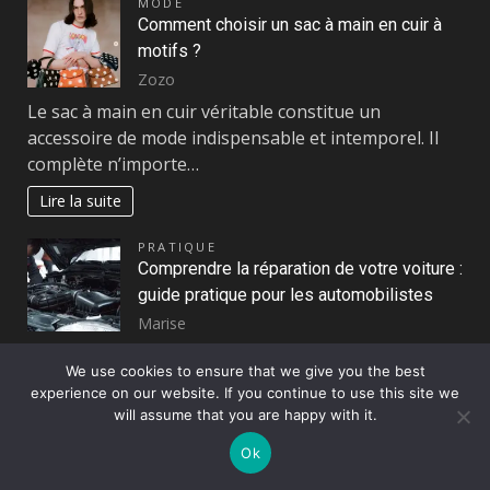
MODE
Comment choisir un sac à main en cuir à
motifs ?
Zozo
Le sac à main en cuir véritable constitue un
accessoire de mode indispensable et intemporel. Il
complète n’importe…
Lire la suite
PRATIQUE
Comprendre la réparation de votre voiture :
guide pratique pour les automobilistes
Marise
Entretenir et réparer son véhicule représente un défi
We use cookies to ensure that we give you the best
quotidien pour de nombreux conducteurs. Face à la
experience on our website. If you continue to use this site we
montée des…
will assume that you are happy with it.
Lire la suite
Ok