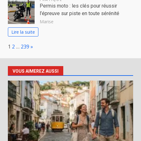
Permis moto : les clés pour réussir
l’épreuve sur piste en toute sérénité
Marise
Lire la suite
Page:
Next
1
2
…
239
»
VOUS AIMEREZ AUSSI