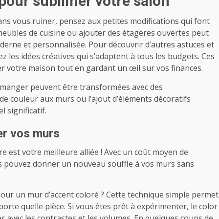
our sublimer votre salon
ns vous ruiner, pensez aux petites modifications qui font
 meubles de cuisine ou ajouter des étagères ouvertes peut
derne et personnalisée. Pour découvrir d’autres astuces et
ez les idées créatives qui s’adaptent à tous les budgets. Ces
er votre maison tout en gardant un œil sur vos finances.
 manger peuvent être transformées avec des
e couleur aux murs ou l’ajout d’éléments décoratifs
 significatif.
er vos murs
e est votre meilleure alliée ! Avec un coût moyen de
us pouvez donner un nouveau souffle à vos murs sans
our un mur d’accent coloré ? Cette technique simple permet
porte quelle pièce. Si vous êtes prêt à expérimenter, le color
er avec les contrastes et les volumes. En quelques coups de