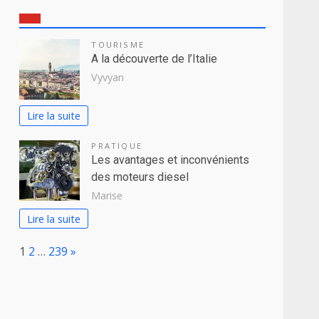
TOURISME
A la découverte de l’Italie
Vyvyan
Lire la suite
PRATIQUE
Les avantages et inconvénients
des moteurs diesel
Marise
Lire la suite
Page:
Next
1
2
…
239
»