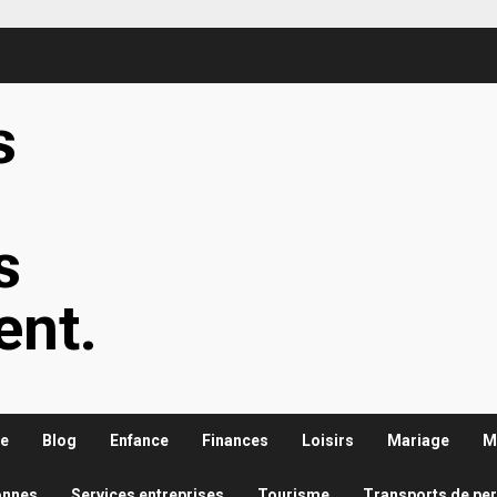
s
s
s
ent.
re
Blog
Enfance
Finances
Loisirs
Mariage
M
onnes
Services entreprises
Tourisme
Transports de pe