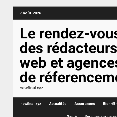
Aller
7 août 2026
au
contenu
Le rendez-vou
des rédacteur
web et agence
de réferencem
newfinal.xyz
newfinal.xyz
Actualités
Assurances
Bien-êt
Santé
Services aux pers