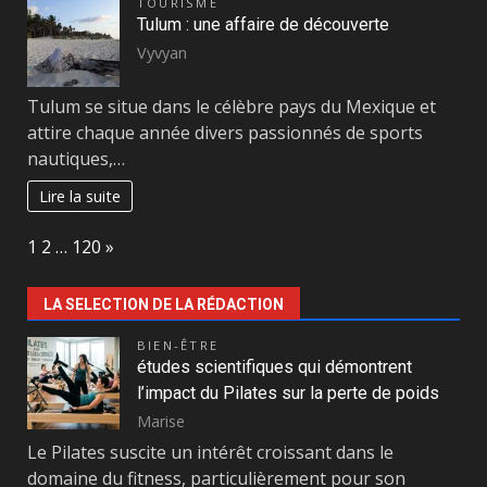
TOURISME
Tulum : une affaire de découverte
Vyvyan
Tulum se situe dans le célèbre pays du Mexique et
attire chaque année divers passionnés de sports
nautiques,…
Lire la suite
Page:
Next
1
2
…
120
»
LA SELECTION DE LA RÉDACTION
BIEN-ÊTRE
études scientifiques qui démontrent
l’impact du Pilates sur la perte de poids
Marise
Le Pilates suscite un intérêt croissant dans le
domaine du fitness, particulièrement pour son