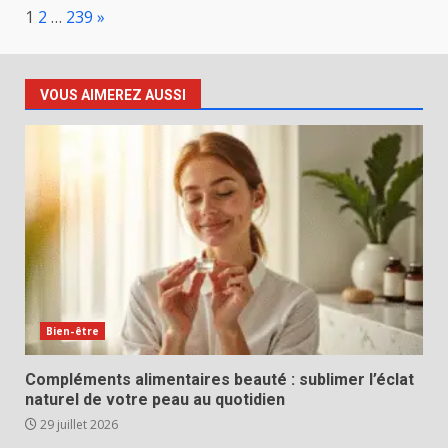
Page:
Next
1
2
…
239
»
VOUS AIMEREZ AUSSI
Bien-être
Compléments alimentaires beauté : sublimer l’éclat
naturel de votre peau au quotidien
29 juillet 2026