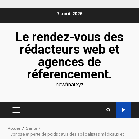
Aller
7 août 2026
au
contenu
Le rendez-vous des
rédacteurs web et
agences de
réferencement.
newfinal.xyz
MENU
PRINCIPAL
Accueil
Santé
Hypnose et perte de poids : avis des spécialistes médicaux et