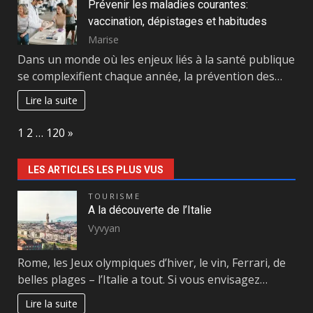
Prévenir les maladies courantes:
vaccination, dépistages et habitudes
Marise
Dans un monde où les enjeux liés à la santé publique
se complexifient chaque année, la prévention des…
Lire la suite
Page:
Next
1
2
…
120
»
LES ARTICLES LES PLUS VUS
TOURISME
A la découverte de l’Italie
Vyvyan
Rome, les Jeux olympiques d’hiver, le vin, Ferrari, de
belles plages – l’Italie a tout. Si vous envisagez…
Lire la suite