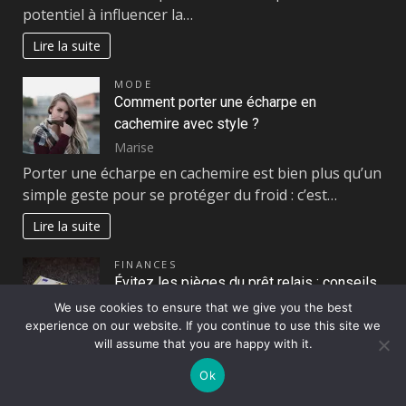
potentiel à influencer la…
Lire la suite
MODE
Comment porter une écharpe en
cachemire avec style ?
Marise
Porter une écharpe en cachemire est bien plus qu’un
simple geste pour se protéger du froid : c’est…
Lire la suite
FINANCES
Évitez les pièges du prêt relais : conseils
pratiques pour une transition en toute
We use cookies to ensure that we give you the best
sécurité
experience on our website. If you continue to use this site we
will assume that you are happy with it.
Marise
Le prêt relais reste une solution privilégiée pour les
Ok
propriétaires désirant acquérir un nouveau