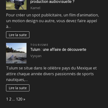
production audiovisuelle ?
Kamel
Pour créer un spot publicitaire, un film d’animation,
un motion design ou autre, vous devez faire appel
à…
Lire la suite
TOURISME
Tulum : une affaire de découverte
Vyvyan
Tulum se situe dans le célèbre pays du Mexique et
attire chaque année divers passionnés de sports
nautiques,…
Lire la suite
Page:
Next
1
2
…
120
»