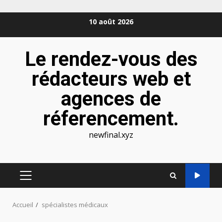
Aller
10 août 2026
au
contenu
Le rendez-vous des
rédacteurs web et
agences de
réferencement.
newfinal.xyz
MENU
PRINCIPAL
Accueil
spécialistes médicaux