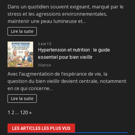
Dans un quotidien souvent exigeant, marqué par le
stress et les agressions environnementales,
maintenir une peau lumineuse et…
Lire la suite
SANTÉ
Hypertension et nutrition : le guide
essentiel pour bien vieillir
Marise
Avec l’augmentation de l’espérance de vie, la
question du bien vieillir devient centrale, notamment
en ce qui concerne…
Lire la suite
Page:
Next
1
2
…
120
»
LES ARTICLES LES PLUS VUS