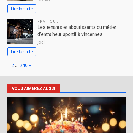
Lire la suite
PRATIQUE
Les tenants et aboutissants du métier
d’entraîneur sportif à vincennes
Joel
Lire la suite
Page:
Next
1
2
…
240
»
VOUS AIMEREZ AUSSI