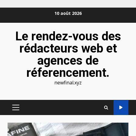
Aller
10 août 2026
au
contenu
Le rendez-vous des
rédacteurs web et
agences de
réferencement.
newfinal.xyz
MENU
PRINCIPAL