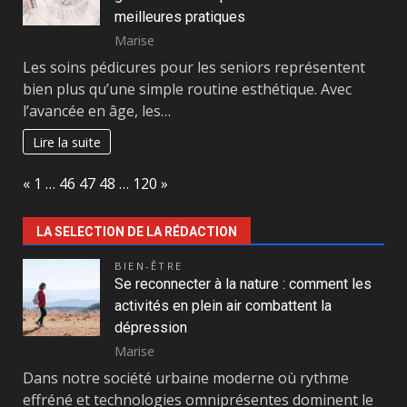
meilleures pratiques
Marise
Les soins pédicures pour les seniors représentent
bien plus qu’une simple routine esthétique. Avec
l’avancée en âge, les…
Lire la suite
Page:
Previous
Next
«
1
…
46
47
48
…
120
»
LA SELECTION DE LA RÉDACTION
BIEN-ÊTRE
Se reconnecter à la nature : comment les
activités en plein air combattent la
dépression
Marise
Dans notre société urbaine moderne où rythme
effréné et technologies omniprésentes dominent le