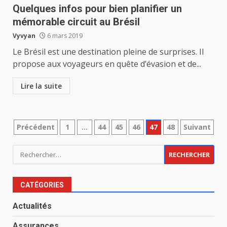
Quelques infos pour bien planifier un
mémorable circuit au Brésil
Vyvyan
6 mars 2019
Le Brésil est une destination pleine de surprises. Il
propose aux voyageurs en quête d’évasion et de...
Lire la suite
Pagination
Précédent
1
…
44
45
46
47
48
Suivant
des
Rechercher :
publications
CATÉGORIES
Actualités
Assurances