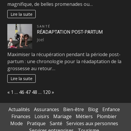
magnifique, de belles promenades ou…
Lire la suite
SANTÉ
RÉADAPTATION POST-PARTUM
Joel
Maximiser la récupération pendant la période post-
partum : une chronologie pour la réadaptation de la
grossesse au retour…
Lire la suite
Page:
Previous
Next
«
1
…
46
47
48
…
120
»
Actualités
Assurances
Bien-être
Blog
Enfance
Finances
Loisirs
Mariage
Métiers
Plombier
Mode
Pratique
Santé
Services aux personnes
Services entreprises
Tourisme