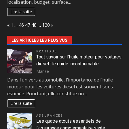
localisation, budget, surface…
Lire la suite
Page:
Previous
Next
«
1
…
46
47
48
…
120
»
LES ARTICLES LES PLUS VUS
PRATIQUE
Tout savoir sur l’huile moteur pour voitures
diesel : le guide incontournable
Marise
Dans l’univers automobile, l’importance de l’huile
moteur pour les voitures diesel est souvent sous-
estimée. Pourtant, elle constitue un…
Lire la suite
ASSURANCES
Les quatre atouts essentiels de
l’assurance complémentaire santé