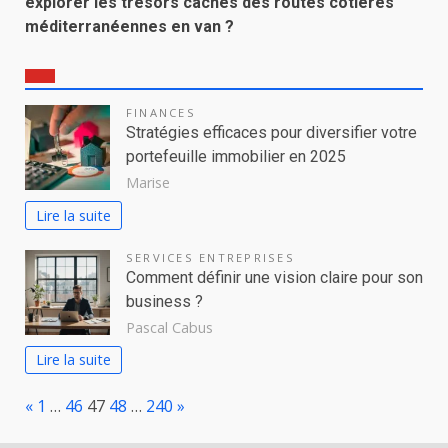
explorer les trésors cachés des routes côtières
méditerranéennes en van ?
FINANCES
Stratégies efficaces pour diversifier votre
portefeuille immobilier en 2025
Marise
Lire la suite
SERVICES ENTREPRISES
Comment définir une vision claire pour son
business ?
Pascal Cabus
Lire la suite
Page:
Previous
Next
«
1
…
46
47
48
…
240
»