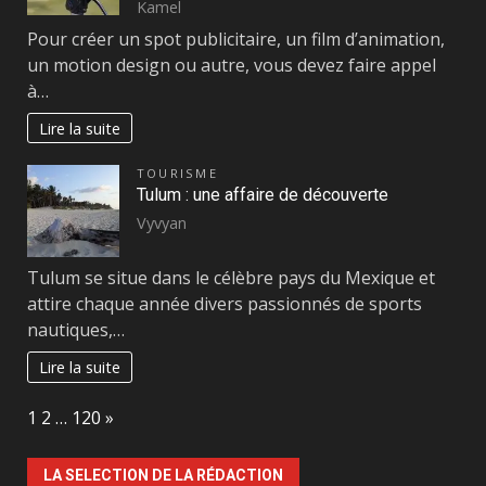
Kamel
Pour créer un spot publicitaire, un film d’animation,
un motion design ou autre, vous devez faire appel
à…
Lire la suite
TOURISME
Tulum : une affaire de découverte
Vyvyan
Tulum se situe dans le célèbre pays du Mexique et
attire chaque année divers passionnés de sports
nautiques,…
Lire la suite
Page:
Next
1
2
…
120
»
LA SELECTION DE LA RÉDACTION