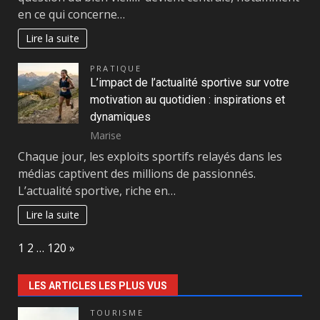
en ce qui concerne…
Lire la suite
PRATIQUE
L’impact de l’actualité sportive sur votre
motivation au quotidien : inspirations et
dynamiques
Marise
Chaque jour, les exploits sportifs relayés dans les
médias captivent des millions de passionnés.
L’actualité sportive, riche en…
Lire la suite
Page:
Next
1
2
…
120
»
LES ARTICLES LES PLUS VUS
TOURISME