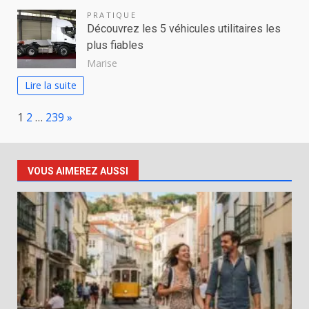
PRATIQUE
Découvrez les 5 véhicules utilitaires les
plus fiables
Marise
Lire la suite
Page:
Next
1
2
…
239
»
VOUS AIMEREZ AUSSI