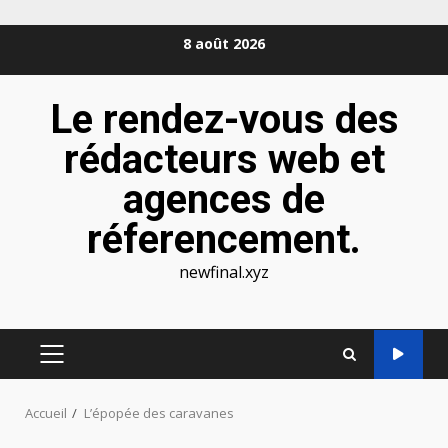
Aller
8 août 2026
au
contenu
Le rendez-vous des
rédacteurs web et
agences de
réferencement.
newfinal.xyz
MENU
PRINCIPAL
Accueil
L’épopée des caravanes