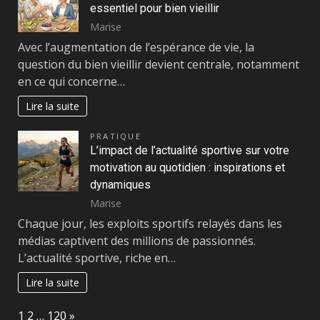
essentiel pour bien vieillir
Marise
Avec l’augmentation de l’espérance de vie, la
question du bien vieillir devient centrale, notamment
en ce qui concerne…
Lire la suite
PRATIQUE
L’impact de l’actualité sportive sur votre
motivation au quotidien : inspirations et
dynamiques
Marise
Chaque jour, les exploits sportifs relayés dans les
médias captivent des millions de passionnés.
L’actualité sportive, riche en…
Lire la suite
Page:
Next
1
2
…
120
»