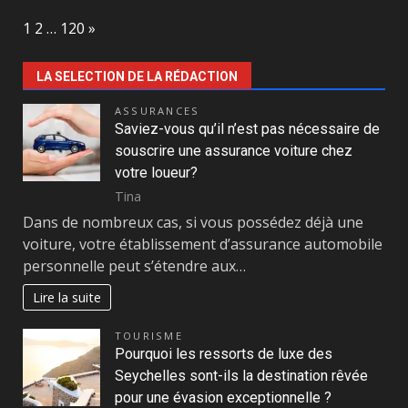
Page:
Next
1
2
…
120
»
LA SELECTION DE LA RÉDACTION
ASSURANCES
Saviez-vous qu’il n’est pas nécessaire de
souscrire une assurance voiture chez
votre loueur?
Tina
Dans de nombreux cas, si vous possédez déjà une
voiture, votre établissement d’assurance automobile
personnelle peut s’étendre aux…
Lire la suite
TOURISME
Pourquoi les ressorts de luxe des
Seychelles sont-ils la destination rêvée
pour une évasion exceptionnelle ?