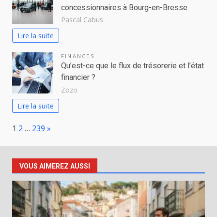
concessionnaires à Bourg-en-Bresse
Pascal Cabus
Lire la suite
FINANCES
Qu’est-ce que le flux de trésorerie et l’état
financier ?
Zozo
Lire la suite
Page:
Next
1
2
…
239
»
VOUS AIMEREZ AUSSI