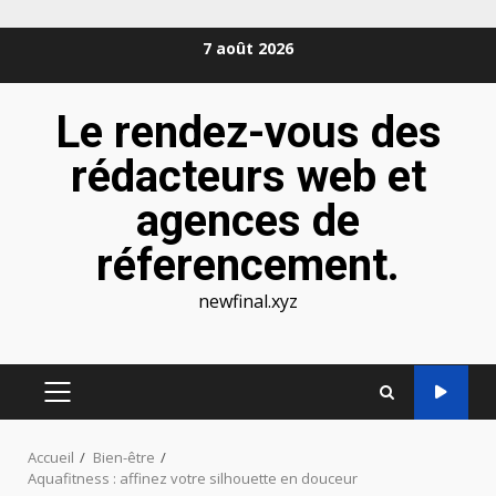
Aller
7 août 2026
au
contenu
Le rendez-vous des
rédacteurs web et
agences de
réferencement.
newfinal.xyz
MENU
PRINCIPAL
Accueil
Bien-être
Aquafitness : affinez votre silhouette en douceur