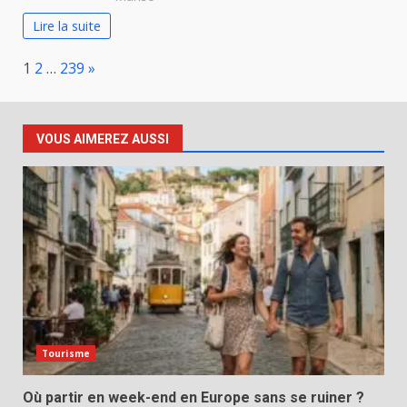
Lire la suite
Page:
Next
1
2
…
239
»
VOUS AIMEREZ AUSSI
Tourisme
Où partir en week-end en Europe sans se ruiner ?