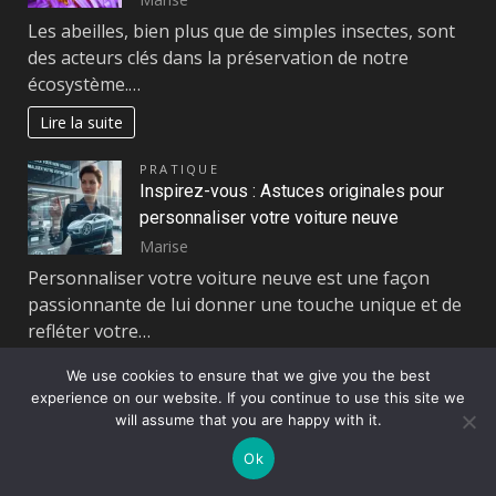
Les abeilles, bien plus que de simples insectes, sont
des acteurs clés dans la préservation de notre
écosystème.…
Lire la suite
PRATIQUE
Inspirez-vous : Astuces originales pour
personnaliser votre voiture neuve
Marise
Personnaliser votre voiture neuve est une façon
passionnante de lui donner une touche unique et de
refléter votre…
Lire la suite
We use cookies to ensure that we give you the best
experience on our website. If you continue to use this site we
Page:
Next
1
2
…
120
»
will assume that you are happy with it.
Ok
Actualités
Assurances
Bien-être
Blog
Enfance