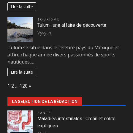
Lire la suite
TOURISME
Tulum : une affaire de découverte
Vyvyan
Tulum se situe dans le célèbre pays du Mexique et
attire chaque année divers passionnés de sports
nautiques,…
Lire la suite
Page:
Next
1
2
…
120
»
LA SELECTION DE LA RÉDACTION
SANTÉ
Maladies intestinales : Crohn et colite
expliqués