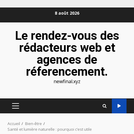
Aller
8 août 2026
au
contenu
Le rendez-vous des
rédacteurs web et
agences de
réferencement.
newfinal.xyz
MENU
PRINCIPAL
Accueil
Bien-être
Santé et lumière naturelle : pourquoi c’est utile