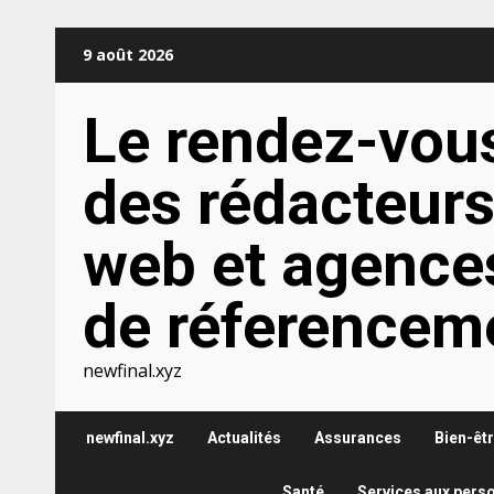
Aller
9 août 2026
au
contenu
Le rendez-vou
des rédacteur
web et agence
de réferencem
newfinal.xyz
newfinal.xyz
Actualités
Assurances
Bien-êt
Santé
Services aux pers