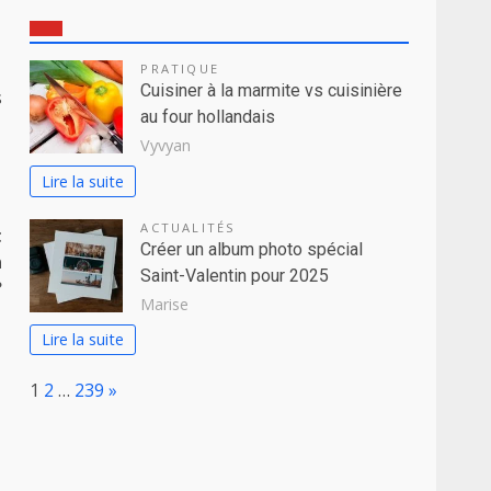
PRATIQUE
Cuisiner à la marmite vs cuisinière
s
au four hollandais
Vyvyan
Lire la suite
ACTUALITÉS
t
Créer un album photo spécial
n
Saint-Valentin pour 2025
?
Marise
Lire la suite
Page:
Next
1
2
…
239
»