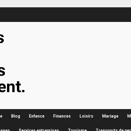
s
s
s
ent.
re
Blog
Enfance
Finances
Loisirs
Mariage
M
onnes
Services entreprises
Tourisme
Transports de pe