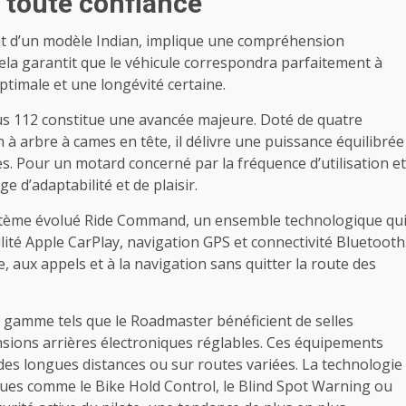
 toute confiance
nt d’un modèle Indian, implique une compréhension
ela garantit que le véhicule correspondra parfaitement à
timale et une longévité certaine.
us 112 constitue une avancée majeure. Doté de quatre
 à arbre à cames en tête, il délivre une puissance équilibrée
s. Pour un motard concerné par la fréquence d’utilisation et
ge d’adaptabilité et de plaisir.
stème évolué Ride Command, un ensemble technologique qu
lité Apple CarPlay, navigation GPS et connectivité Bluetooth
, aux appels et à la navigation sans quitter la route des
e gamme tels que le Roadmaster bénéficient de selles
nsions arrières électroniques réglables. Ces équipements
 des longues distances ou sur routes variées. La technologie
oniques comme le Bike Hold Control, le Blind Spot Warning ou