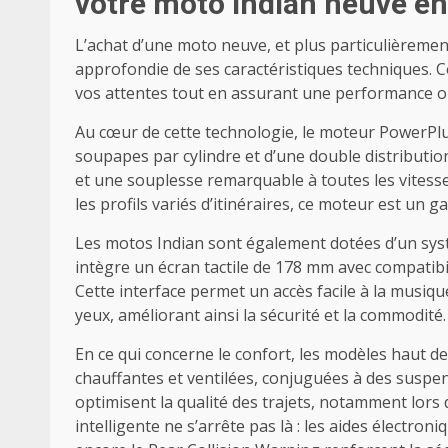
votre moto Indian neuve en
L’achat d’une moto neuve, et plus particulièreme
approfondie de ses caractéristiques techniques. C
vos attentes tout en assurant une performance op
Au cœur de cette technologie, le moteur PowerPl
soupapes par cylindre et d’une double distribution
et une souplesse remarquable à toutes les vitesse
les profils variés d’itinéraires, ce moteur est un ga
Les motos Indian sont également dotées d’un sy
intègre un écran tactile de 178 mm avec compatibi
Cette interface permet un accès facile à la musique
yeux, améliorant ainsi la sécurité et la commodité.
En ce qui concerne le confort, les modèles haut d
chauffantes et ventilées, conjuguées à des suspe
optimisent la qualité des trajets, notamment lors
intelligente ne s’arrête pas là : les aides électr