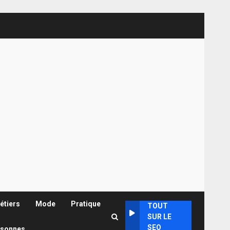
étiers
Mode
Pratique
TOUT
SUR LE
SEO
rsonnes