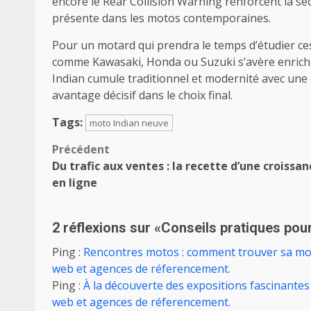
encore le Rear Collision Warning renforcent la séc
présente dans les motos contemporaines.
Pour un motard qui prendra le temps d’étudier ce
comme Kawasaki, Honda ou Suzuki s’avère enrichi
Indian cumule traditionnel et modernité avec une r
avantage décisif dans le choix final.
Tags:
moto Indian neuve
Navigation
Précédent
Du trafic aux ventes : la recette d’une croissan
d’article
en ligne
2 réflexions sur «
Conseils pratiques pour
Ping :
Rencontres motos : comment trouver sa moi
web et agences de réferencement.
Ping :
À la découverte des expositions fascinantes
web et agences de réferencement.