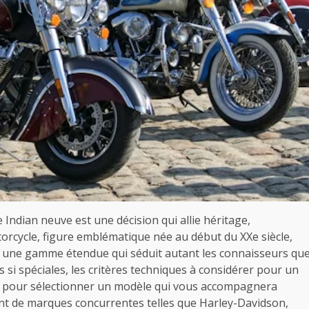
Indian neuve est une décision qui allie héritage,
rcycle, figure emblématique née au début du XXe siècle,
nt une gamme étendue qui séduit autant les connaisseurs qu
s si spéciales, les critères techniques à considérer pour un
ies pour sélectionner un modèle qui vous accompagnera
nt de marques concurrentes telles que Harley-Davidson,