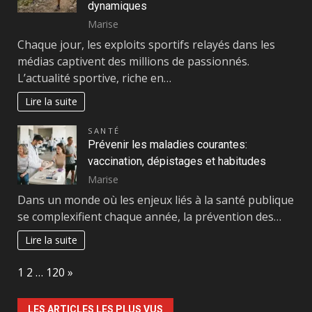
dynamiques
Marise
Chaque jour, les exploits sportifs relayés dans les
médias captivent des millions de passionnés.
L’actualité sportive, riche en…
Lire la suite
SANTÉ
Prévenir les maladies courantes:
vaccination, dépistages et habitudes
Marise
Dans un monde où les enjeux liés à la santé publique
se complexifient chaque année, la prévention des…
Lire la suite
Page:
Next
1
2
…
120
»
LES ARTICLES LES PLUS VUS