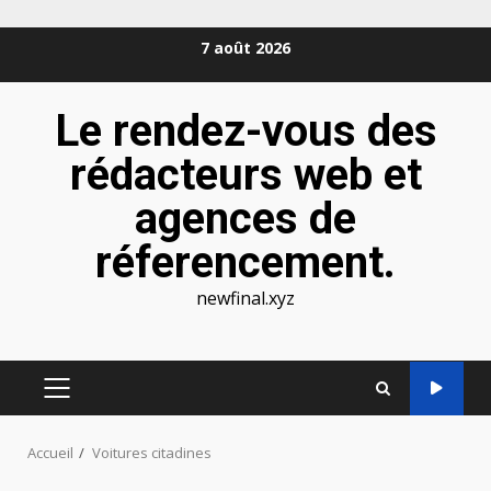
Aller
7 août 2026
au
contenu
Le rendez-vous des
rédacteurs web et
agences de
réferencement.
newfinal.xyz
MENU
PRINCIPAL
Accueil
Voitures citadines