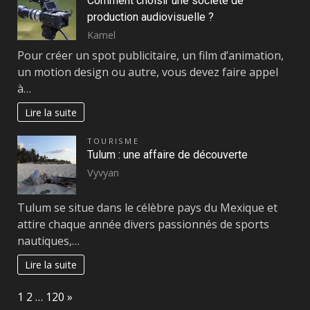
Comment choisir une société de
production audiovisuelle ?
Kamel
Pour créer un spot publicitaire, un film d’animation,
un motion design ou autre, vous devez faire appel
à…
Lire la suite
TOURISME
Tulum : une affaire de découverte
Vyvyan
Tulum se situe dans le célèbre pays du Mexique et
attire chaque année divers passionnés de sports
nautiques,…
Lire la suite
Page:
Next
1
2
…
120
»