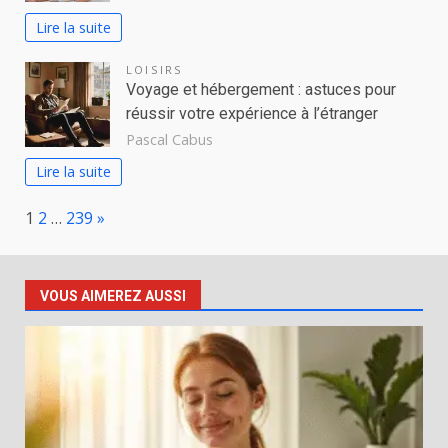
Lire la suite
LOISIRS
Voyage et hébergement : astuces pour
réussir votre expérience à l’étranger
Pascal Cabus
Lire la suite
Page:
Next
1
2
…
239
»
VOUS AIMEREZ AUSSI