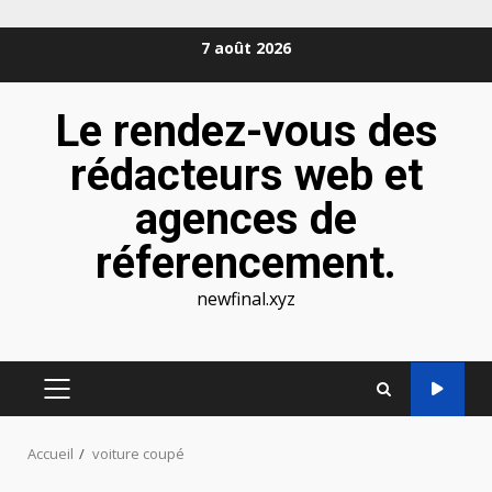
Aller
7 août 2026
au
contenu
Le rendez-vous des
rédacteurs web et
agences de
réferencement.
newfinal.xyz
MENU
PRINCIPAL
Accueil
voiture coupé