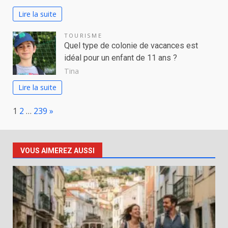
Lire la suite
TOURISME
Quel type de colonie de vacances est
idéal pour un enfant de 11 ans ?
Tina
Lire la suite
Page:
Next
1
2
…
239
»
VOUS AIMEREZ AUSSI