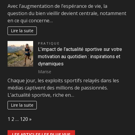
Avec l’augmentation de l’espérance de vie, la
question du bien vieillir devient centrale, notamment
en ce qui concerne…
Lire la suite
PRATIQUE
L’impact de l’actualité sportive sur votre
motivation au quotidien : inspirations et
dynamiques
Marise
Chaque jour, les exploits sportifs relayés dans les
médias captivent des millions de passionnés.
L’actualité sportive, riche en…
Lire la suite
Page:
Next
1
2
…
120
»