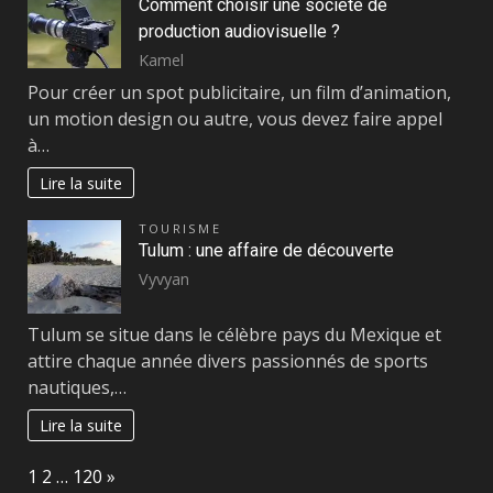
Comment choisir une société de
production audiovisuelle ?
Kamel
Pour créer un spot publicitaire, un film d’animation,
un motion design ou autre, vous devez faire appel
à…
Lire la suite
TOURISME
Tulum : une affaire de découverte
Vyvyan
Tulum se situe dans le célèbre pays du Mexique et
attire chaque année divers passionnés de sports
nautiques,…
Lire la suite
Page:
Next
1
2
…
120
»