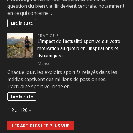
question du bien vieillir devient centrale, notamment
en ce qui concerne…
Lire la suite
PRATIQUE
L’impact de l’actualité sportive sur votre
motivation au quotidien : inspirations et
dynamiques
Marise
Chaque jour, les exploits sportifs relayés dans les
médias captivent des millions de passionnés.
L’actualité sportive, riche en…
Lire la suite
Page:
Next
1
2
…
120
»
LES ARTICLES LES PLUS VUS