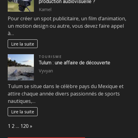
production audiovisuelle ?
Kamel
Pour créer un spot publicitaire, un film d’animation,
un motion design ou autre, vous devez faire appel
à…
Lire la suite
TOURISME
Tulum : une affaire de découverte
Vyvyan
Tulum se situe dans le célèbre pays du Mexique et
attire chaque année divers passionnés de sports
nautiques,…
Lire la suite
Page:
Next
1
2
…
120
»