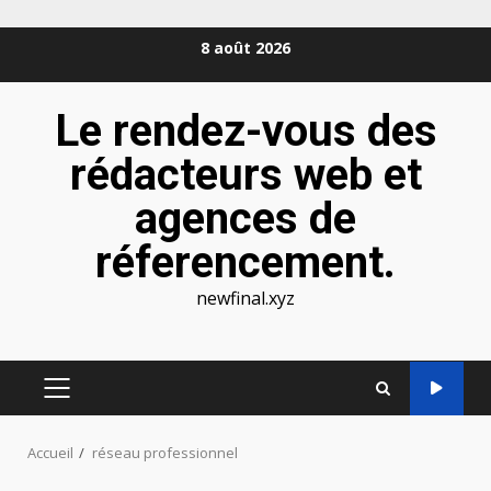
Aller
8 août 2026
au
contenu
Le rendez-vous des
rédacteurs web et
agences de
réferencement.
newfinal.xyz
MENU
PRINCIPAL
Accueil
réseau professionnel