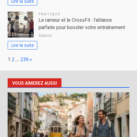
Lire la suite
PRATIQUE
Le rameur et le CrossFit : l’alliance
parfaite pour booster votre entraînement
Marise
Lire la suite
Page:
Next
1
2
…
239
»
VOUS AIMEREZ AUSSI