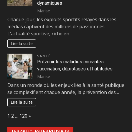
dynamiques
Marise
Chaque jour, les exploits sportifs relayés dans les
médias captivent des millions de passionnés.
L’actualité sportive, riche en…
Lire la suite
SANTÉ
Prévenir les maladies courantes:
vaccination, dépistages et habitudes
Marise
Dans un monde où les enjeux liés à la santé publique
se complexifient chaque année, la prévention des…
Lire la suite
Page:
Next
1
2
…
120
»
LES ARTICLES LES PLUS VUS