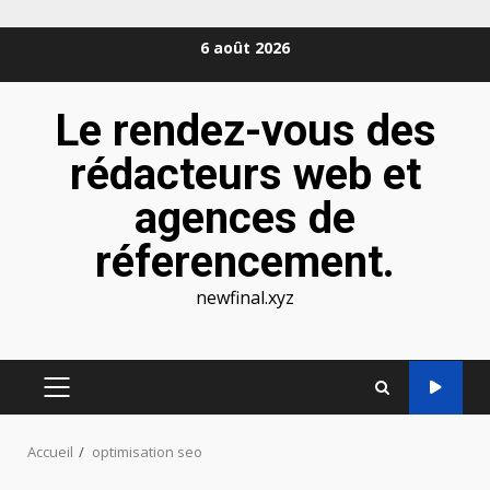
Aller
6 août 2026
au
contenu
Le rendez-vous des
rédacteurs web et
agences de
réferencement.
newfinal.xyz
MENU
PRINCIPAL
Accueil
optimisation seo