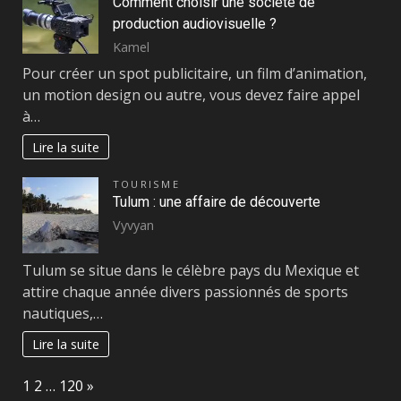
Comment choisir une société de
production audiovisuelle ?
Kamel
Pour créer un spot publicitaire, un film d’animation,
un motion design ou autre, vous devez faire appel
à…
Lire la suite
TOURISME
Tulum : une affaire de découverte
Vyvyan
Tulum se situe dans le célèbre pays du Mexique et
attire chaque année divers passionnés de sports
nautiques,…
Lire la suite
Page:
Next
1
2
…
120
»