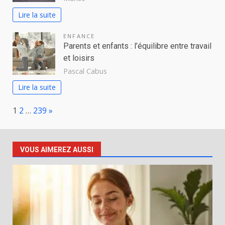
Lire la suite
ENFANCE
Parents et enfants : l’équilibre entre travail
et loisirs
Pascal Cabus
Lire la suite
Page:
Next
1
2
…
239
»
VOUS AIMEREZ AUSSI